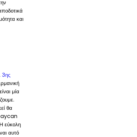
την
αποδοτικά
μότητα και
,
3
ης
ερμανική
ίναι μία
ζουμε.
κεί θα
 Taycan
 Η εύκολη
ναι αυτό