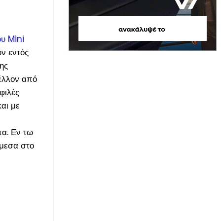
ου Mini
υν εντός
ης
μέλλον από
φιλές
αι με
τα. Εν τω
μεσα στο