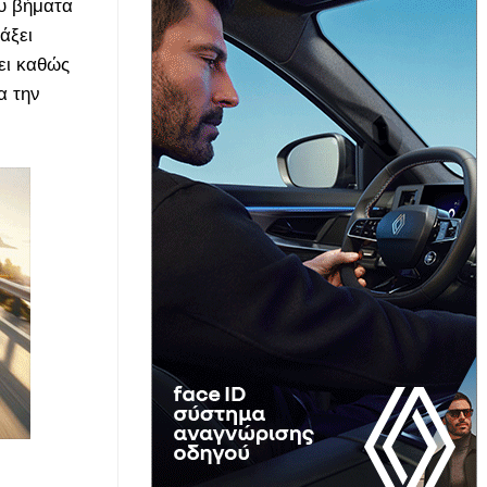
ου βήματα
άξει
ει καθώς
α την