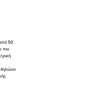
 από 50
ι πιο
κτρική
 δηλώνει
κής