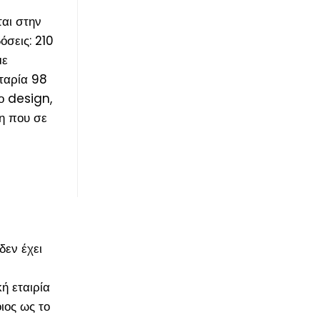
ται στην
όσεις: 210
με
αταρία 98
ο design,
η που σε
δεν έχει
ή εταιρία
ιος ως το