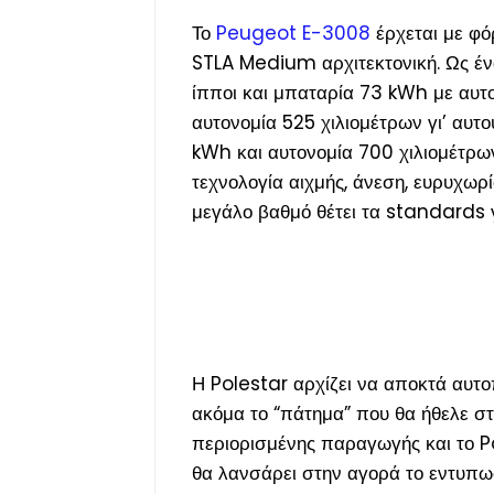
Το
Peugeot E-3008
έρχεται με φό
STLA Medium αρχιτεκτονική. Ως ένα
ίπποι και μπαταρία 73 kWh με αυτ
αυτονομία 525 χιλιομέτρων γι’ αυτ
kWh και αυτονομία 700 χιλιομέτρων
τεχνολογία αιχμής, άνεση, ευρυχωρ
μεγάλο βαθμό θέτει τα standards γ
Η Polestar αρχίζει να αποκτά αυτοπ
ακόμα το “πάτημα” που θα ήθελε στ
περιορισμένης παραγωγής και το Po
θα λανσάρει στην αγορά το εντυπ