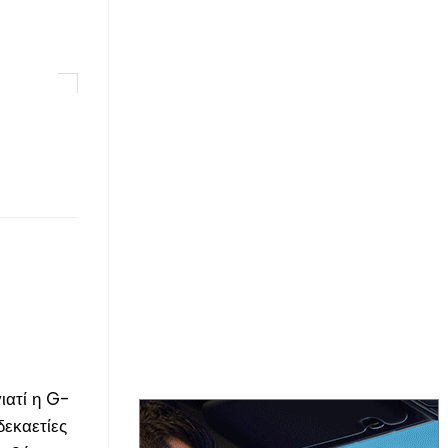
ιατί η G-
δεκαετίες