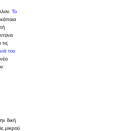
λλον.
Το
 κάποια
τή
έντονα
 τις
νιά του
νέο
ων
ην δική
ός μικρού