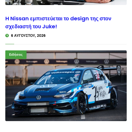
© enkinisi.gr
Η Nissan εμπιστεύεται το design της στον
σχεδιαστή του Juke!
6 ΑΥΓΟΎΣΤΟΥ, 2026
Ειδήσεις
© enkinisi.gr