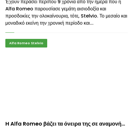
Έχουν περάσει περίπου 9 χρόνια από την ημέρα που η
Alfa Romeo παρουσίασε γεμάτη αισιοδοξία και
προσδοκίες την ολοκαίνουρια, τότε, Stelvio. Το μεσαίο και
μοναδικό εκείνη την χρονική περίοδο και...
Alfa Romeo Stelvio
© enkinisi.gr
Η Alfa Romeo βάζει τα όνειρα της σε αναμονή…