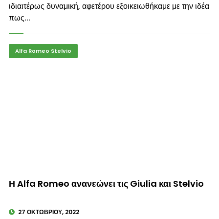
ιδιαιτέρως δυναμική, αφετέρου εξοικειωθήκαμε με την ιδέα
πως...
Alfa Romeo Stelvio
© enkinisi.gr
Η Alfa Romeo ανανεώνει τις Giulia και Stelvio
27 ΟΚΤΩΒΡΊΟΥ, 2022