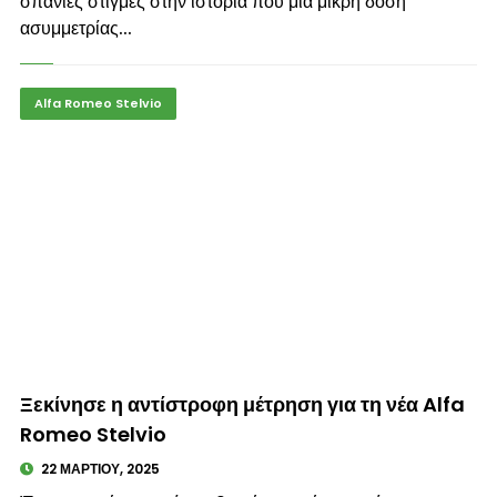
σπάνιες στιγμές στην ιστορία που μία μικρή δόση
ασυμμετρίας...
Alfa Romeo Stelvio
© enkinisi.gr
Ξεκίνησε η αντίστροφη μέτρηση για τη νέα Alfa
Romeo Stelvio
22 ΜΑΡΤΊΟΥ, 2025