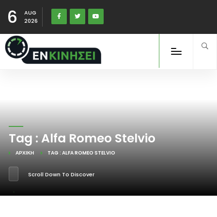
6
AUG
2026
Tag : Alfa Romeo Stelvio
ΑΡΧΙΚΉ
TAG : ALFA ROMEO STELVIO
Scroll Down To Discover