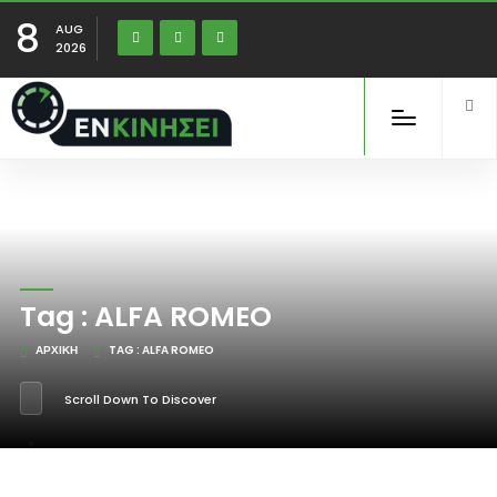
8
AUG
2026
Tag : ALFA ROMEO
ΑΡΧΙΚΉ
TAG : ALFA ROMEO
Scroll Down To Discover