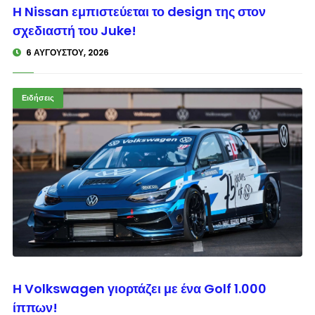
© enkinisi.gr
Η Nissan εμπιστεύεται το design της στον
σχεδιαστή του Juke!
6 ΑΥΓΟΎΣΤΟΥ, 2026
Ειδήσεις
© enkinisi.gr
Η Volkswagen γιορτάζει με ένα Golf 1.000
ίππων!