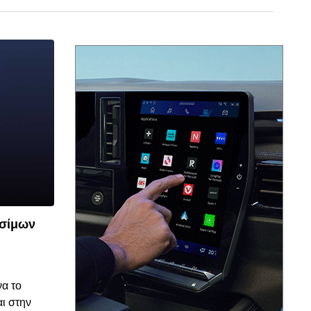
υσίμων
© enkinisi.gr
α το
αι στην