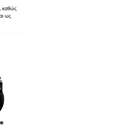
ή, καθώς
αι ως
ge
© enkinisi.gr