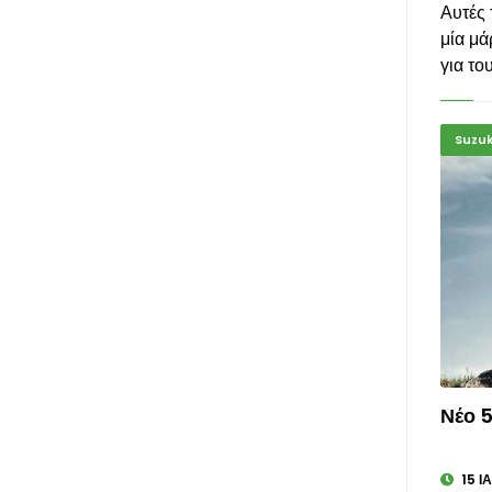
Αυτές 
μία μά
για το
Suzuk
Νέο 5
15 Ι