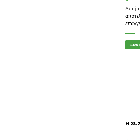
Αυτή τ
αποτελ
επαγγε
Suzuk
Η Suz