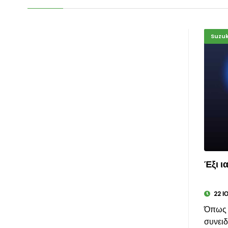
Suzuk
Έξι ι
22 Ι
Όπως 
συνειδ