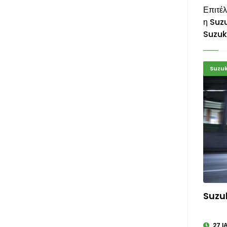
Επιτέ
η Suzu
Suzuk
Suzuk
Suzuk
27 Ι