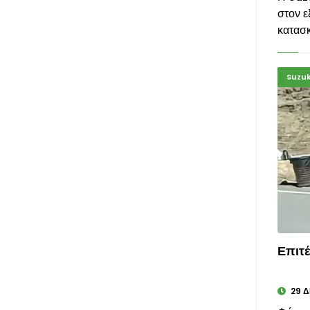
στον 
κατασκ
Suzuk
Επιτέ
29 Δ