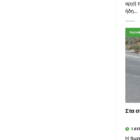
αρχή τ
ήδη...
Suzuk
Στα σ
1 ΑΥ
Η Suzu