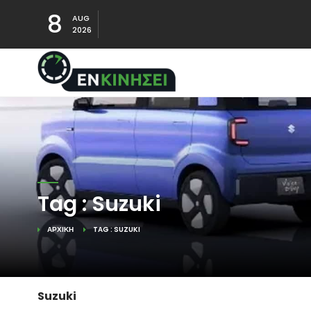
8
AUG
2026
Tag : Suzuki
ΑΡΧΙΚΉ
TAG : SUZUKI
Suzuki