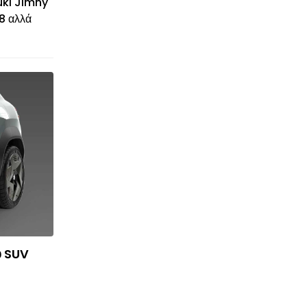
uki Jimny
8 αλλά
ύ SUV
© enkinisi.gr