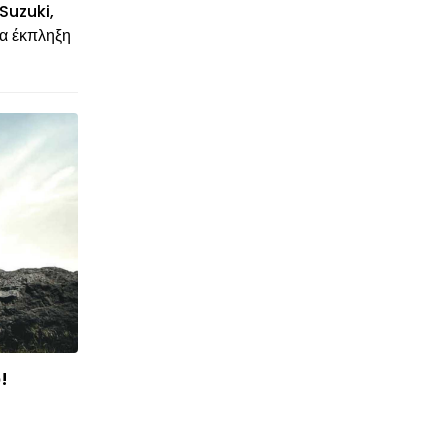
 Suzuki,
ία έκπληξη
!
© enkinisi.gr