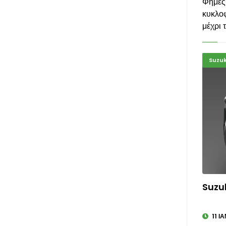
Φήμες
κυκλο
μέχρι 
Suzuk
Suzu
11 Ι