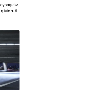
τογραφιών,
, η Maruti
© enkinisi.gr