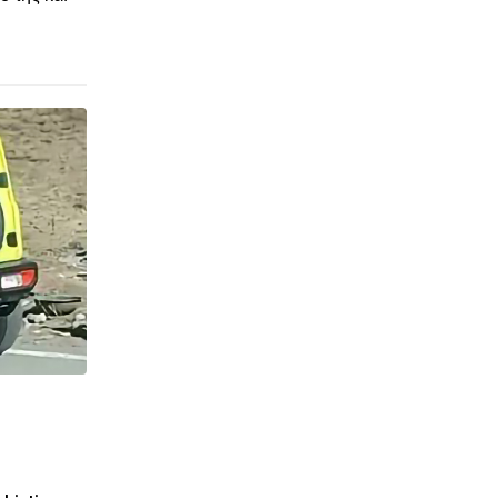
© enkinisi.gr