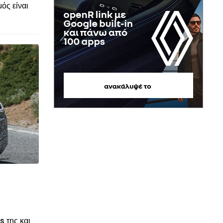
ός είναι
© enkinisi.gr
s της και