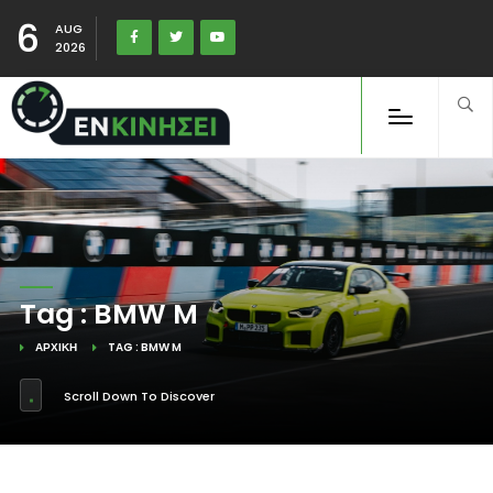
6
AUG
2026
Tag : BMW M
ΑΡΧΙΚΉ
TAG : BMW M
Scroll Down To Discover