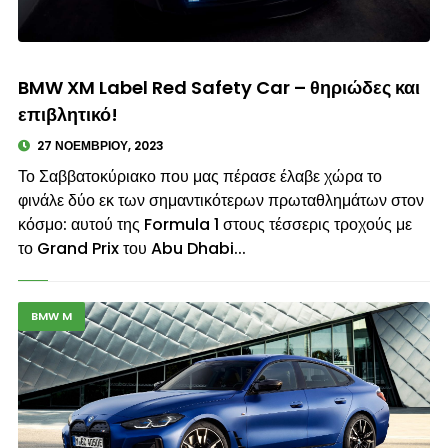
© enkinisi.gr
BMW XM Label Red Safety Car – θηριώδες και
επιβλητικό!
27 ΝΟΕΜΒΡΊΟΥ, 2023
Το Σαββατοκύριακο που μας πέρασε έλαβε χώρα το
φινάλε δύο εκ των σημαντικότερων πρωταθλημάτων στον
κόσμο: αυτού της Formula 1 στους τέσσερις τροχούς με
το Grand Prix του Abu Dhabi...
BMW M