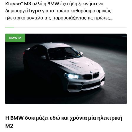
Klasse” M3 αλλά η BMW έχει ήδη ξεκινήσει να
δημιουργεί hype για το πρώτο καθαρόαιμο αμιγώς
ηλεκτρικό μοντέλο της παρουσιάζοντας τις πρώτες...
BMW M
© enkinisi.gr
Η BMW δοκιμάζει εδώ και χρόνια μία ηλεκτρική
M2