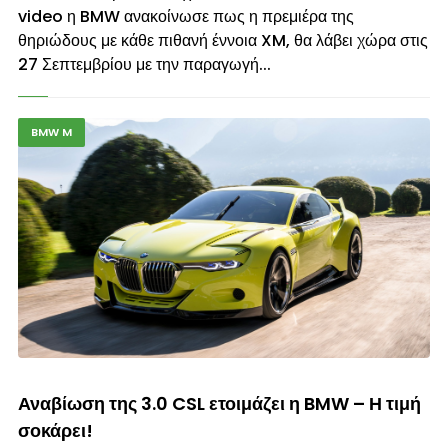
video η BMW ανακοίνωσε πως η πρεμιέρα της
θηριώδους με κάθε πιθανή έννοια XM, θα λάβει χώρα στις
27 Σεπτεμβρίου με την παραγωγή...
BMW M
© enkinisi.gr
Αναβίωση της 3.0 CSL ετοιμάζει η BMW – Η τιμή
σοκάρει!