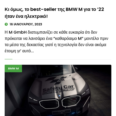
© enkinisi.gr
Κι όμως, το best-seller της BMW M για το ’22
ήταν ένα ηλεκτρικό!
16 ΙΑΝΟΥΑΡΊΟΥ, 2023
Η M GmbH διατυμπανίζει σε κάθε ευκαιρία ότι δεν
πρόκειται να λανσάρει ένα “καθαρόαιμο M” μοντέλο πριν
τα μέσα της δεκαετίας γιατί η τεχνολογία δεν είναι ακόμα
έτοιμη γι’ αυτό...
BMW M