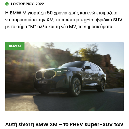
1 ΟΚΤΩΒΡΊΟΥ, 2022
Η BMW M γιορτάζει 50 χρόνια ζωής και ενώ ετοιμάζεται
να παρουσιάσει την XM, το πρώτο plug-in υβριδικό SUV
με το σήμα “M” αλλά και τη νέα M2, τα δημοσιεύματα...
BMW M
© enkinisi.gr
Αυτή είναι η BMW XM – το PHEV super-SUV των