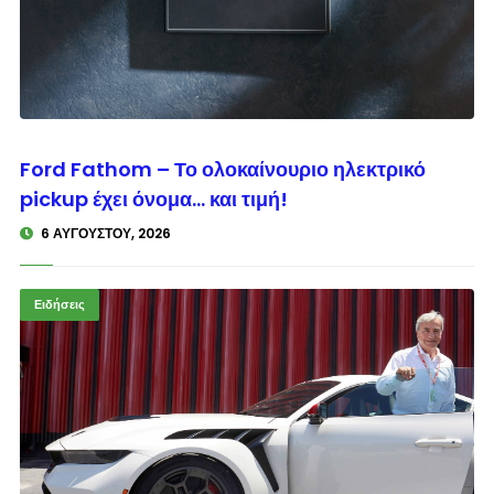
© enkinisi.gr
Ford Fathom – Το ολοκαίνουριο ηλεκτρικό
pickup έχει όνομα… και τιμή!
6 ΑΥΓΟΎΣΤΟΥ, 2026
Ειδήσεις