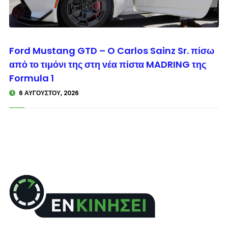
© enkinisi.gr
Ford Mustang GTD – O Carlos Sainz Sr. πίσω
από το τιμόνι της στη νέα πίστα MADRING της
Formula 1
6 ΑΥΓΟΎΣΤΟΥ, 2026