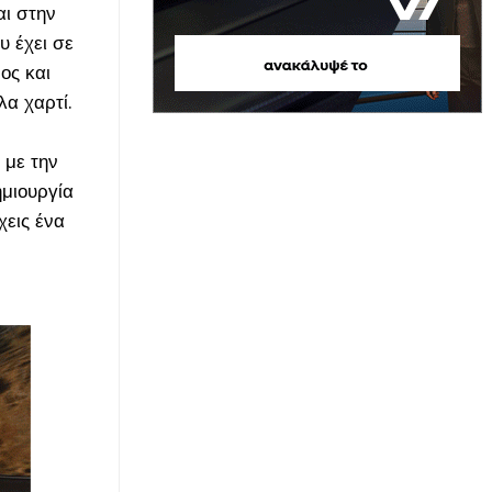
αι στην
υ έχει σε
ος και
α χαρτί.
 με την
ημιουργία
χεις ένα