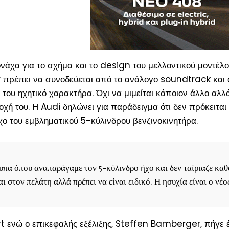
ονάχα για το σχήμα και το design του μελλοντικού μοντέλ
ar πρέπει να συνοδεύεται από το ανάλογο soundtrack και 
 του ηχητικό χαρακτήρα. Όχι να μιμείται κάποιον άλλο αλλά
χή του. Η Audi δηλώνει για παράδειγμα ότι δεν πρόκειται
ο του εμβληματικού 5-κύλινδρου βενζινοκινητήρα.
υπα όπου αναπαράγαμε τον 5-κύλινδρο ήχο και δεν ταίριαζε καθ
 στον πελάτη αλλά πρέπει να είναι ειδικό. Η ησυχία είναι ο νέο
rt ενώ ο επικεφαλής εξέλιξης, Steffen Bamberger, πήγε 