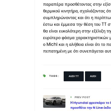
παραπέρα προσθέτοντας στην εξίσω
θερμικού κινητήρα, σχολιάζοντας ό
συμπληρώνοντας και ότι η περίπτω
έστω και έμμεσα την θέση του TT στ
θα είναι ευκολότερη στην εξέλιξη 
ευρύτερο φάσμα χαρακτηριστικών με
ο Michl και η αλήθεια είναι ότι το
πεπατημένη με ότι συνεπάγεται αυτ
TAGS :
AUDI TT
AUDI
PREV POST
Η Hyundai φρεσκάρει το I
προσθέτει την N Line έκδ