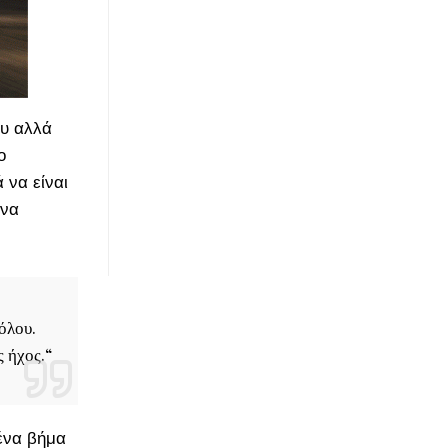
ου αλλά
ο
 να είναι
 να
όλου.
ς ήχος.
“
ένα βήμα