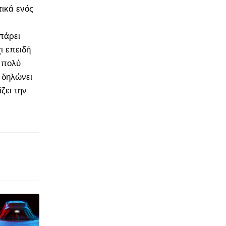
ικά ενός
πάρει
ι επειδή
α πολύ
 δηλώνει
ζει την