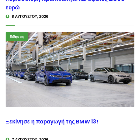
ευρώ
8 ΑΥΓΟΎΣΤΟΥ, 2026
Ειδήσεις
© enkinisi.gr
Ξεκίνησε η παραγωγή της BMW i3!
7 ΑΥΓΟΎΣΤΟΥ, 2026