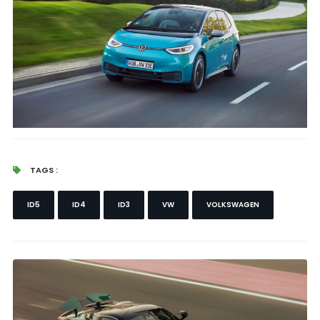
TAGS :
ID5
ID4
ID3
VW
VOLKSWAGEN