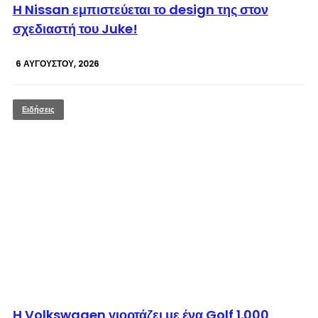
Η Nissan εμπιστεύεται το design της στον
σχεδιαστή του Juke!
6 ΑΥΓΟΎΣΤΟΥ, 2026
Ειδήσεις
© enkinisi.gr
Η Volkswagen γιορτάζει με ένα Golf 1.000