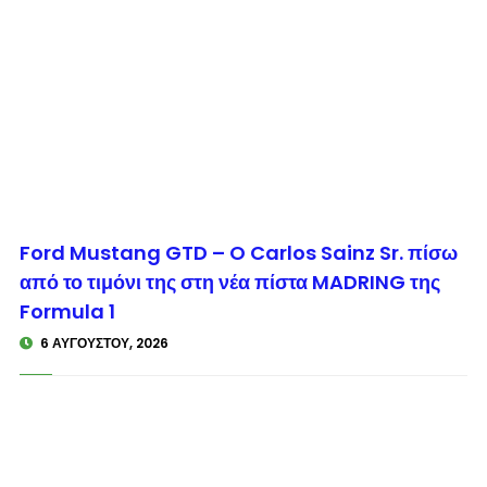
© enkinisi.gr
Ford Mustang GTD – O Carlos Sainz Sr. πίσω
από το τιμόνι της στη νέα πίστα MADRING της
Formula 1
6 ΑΥΓΟΎΣΤΟΥ, 2026