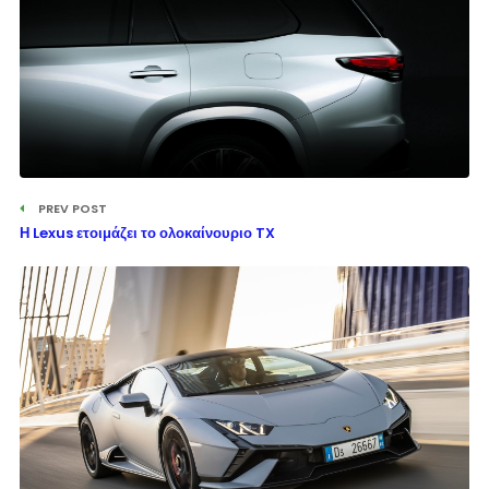
PREV POST
Η Lexus ετοιμάζει το ολοκαίνουριο TX