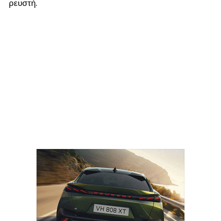
ρευστή.