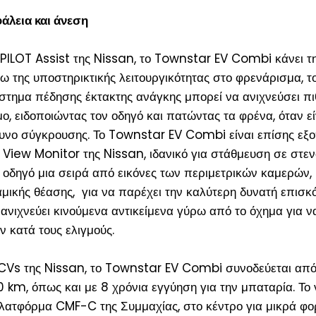
άλεια και άνεση
oPILOT Assist της Nissan, το Townstar EV Combi κάνει τ
 της υποστηρικτικής λειτουργικότητας στο φρενάρισμα, το
ύστημα πέδησης έκτακτης ανάγκης μπορεί να ανιχνεύσει π
ο, ειδοποιώντας τον οδηγό και πατώντας τα φρένα, όταν εί
νδυνο σύγκρουσης. Το Townstar EV Combi είναι επίσης εξ
 View Monitor της Nissan, ιδανικό για στάθμευση σε στε
 οδηγό μια σειρά από εικόνες των περιμετρικών καμερών,
ικής θέασης, για να παρέχει την καλύτερη δυνατή επισκ
 ανιχνεύει κινούμενα αντικείμενα γύρω από το όχημα για ν
 κατά τους ελιγμούς.
CVs της Nissan, το Townstar EV Combi συνοδεύεται από
 km, όπως και με 8 χρόνια εγγύηση για την μπαταρία. Το
λατφόρμα CMF-C της Συμμαχίας, στο κέντρο για μικρά φο