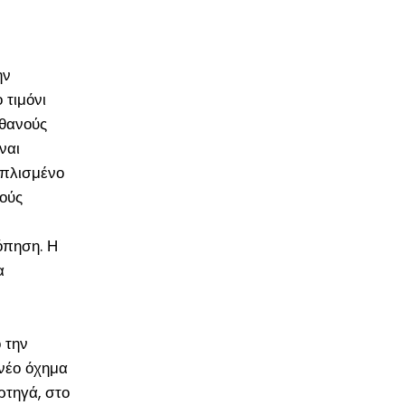
ην
 τιμόνι
ιθανούς
ναι
οπλισμένο
νούς
όπηση. Η
α
 την
 νέο όχημα
ρτηγά, στο