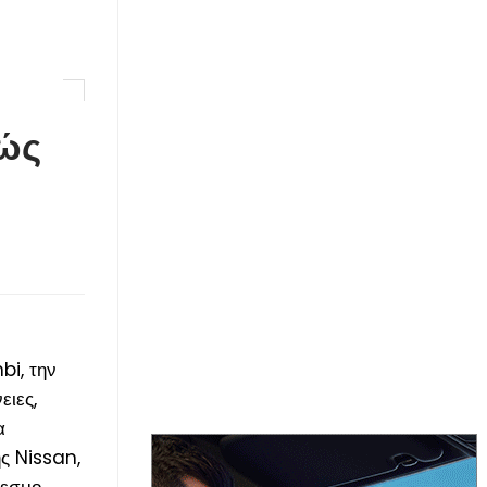
ώς
bi, την
ειες,
α
ς Nissan,
θεσμο