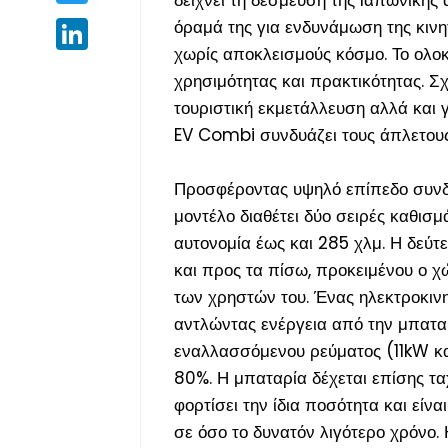
όραμά της για ενδυνάμωση της κινη
LinkedIn
χωρίς αποκλεισμούς κόσμο. Το ολο
χρησιμότητας και πρακτικότητας. Σ
τουριστική εκμετάλλευση αλλά και 
EV Combi συνδυάζει τους άπλετους
Προσφέροντας υψηλό επίπεδο συνδεσι
μοντέλο διαθέτει δύο σειρές καθισ
αυτονομία έως και 285 χλμ. Η δεύτ
και προς τα πίσω, προκειμένου ο 
των χρηστών του. Ένας ηλεκτροκιν
αντλώντας ενέργεια από την μπατα
εναλλασσόμενου ρεύματος (11kW και
80%. Η μπαταρία δέχεται επίσης τα
φορτίσει την ίδια ποσότητα και είν
σε όσο το δυνατόν λιγότερο χρόνο. 