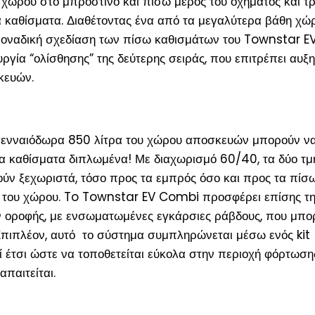
 χώρου στο μπροστινό και πίσω μέρος του οχήματος και τρ
κά καθίσματα. Διαθέτοντας ένα από τα μεγαλύτερα βάθη χώ
μοναδική σχεδίαση των πίσω καθισμάτων του Townstar E
γία “ολίσθησης” της δεύτερης σειράς, που επιτρέπει αυξ
κευών.
η γενναιόδωρα 850 λίτρα του χώρου αποσκευών μπορούν ν
 τα καθίσματα διπλωμένα! Με διαχωρισμό 60/40, τα δύο τ
ύν ξεχωριστά, τόσο προς τα εμπρός όσο και προς τα πίσω
ία του χώρου. To Townstar EV Combi προσφέρει επίσης τ
 οροφής, με ενσωματωμένες εγκάρσιες ράβδους, που μπο
 Επιπλέον, αυτό το σύστημα συμπληρώνεται μέσω ενός kit
 έτσι ώστε να τοποθετείται εύκολα στην περιοχή φόρτωση
απαιτείται.