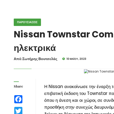
ΠΑΡΟΥΣΙΑΣΕΙΣ
Nissan Townstar Comb
ηλεκτρικά
Από:Σωτήρης Βουτσελάς
10 ΜΑΪ́ΟΥ, 2023
Η Nissan ανακοίνωσε την έναρξη 
Share
επιβατική έκδοση του Townstar που 
Facebook
όπου η άνεση και οι χώροι, σε συνδυ
προσθήκη στην συνεχώς διευρυνόμε
Twitter
δείχνει τη δέσμευση της Iαπωνική