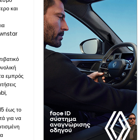
ερο και
ια
ownstar
πιβατικό
υνολική
 τα εμπρός
ιτήσεις
bi,
15 έως το
τά για να
ρτισμένη
ία