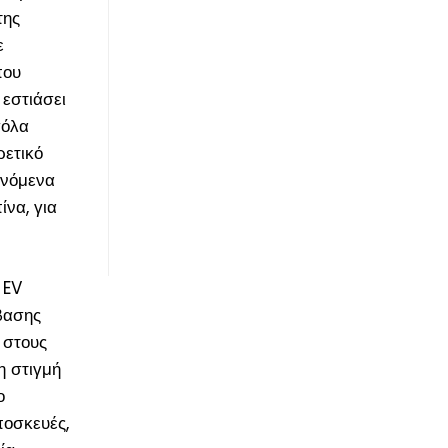
της
ε
που
 εστιάσει
σόλα
ρετικό
ινόμενα
να, για
 EV
βασης
 στους
η στιγμή
ο
οσκευές,