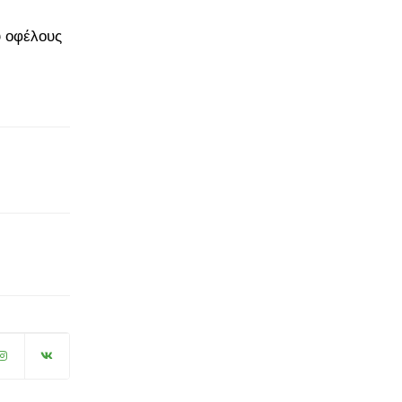
υ οφέλους