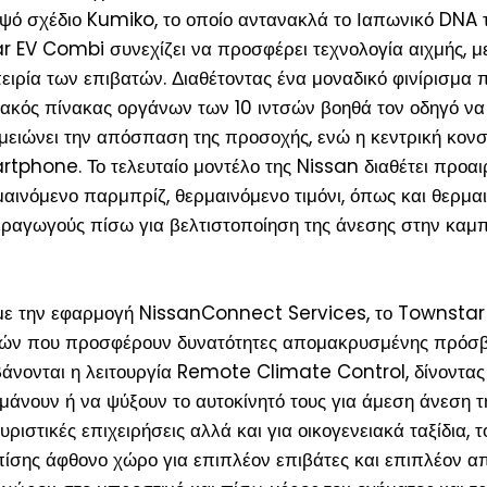
μψό σχέδιο Kumiko, το οποίο αντανακλά το Ιαπωνικό DNA 
r EV Combi συνεχίζει να προσφέρει τεχνολογία αιχμής, μ
ειρία των επιβατών. Διαθέτοντας ένα μοναδικό φινίρισμα 
ιακός πίνακας οργάνων των 10 ιντσών βοηθά τον οδηγό να
 μειώνει την απόσπαση της προσοχής, ενώ η κεντρική κον
rtphone. Το τελευταίο μοντέλο της Nissan διαθέτει προαι
μαινόμενο παρμπρίζ, θερμαινόμενο τιμόνι, όπως και θερμα
ραγωγούς πίσω για βελτιστοποίηση της άνεσης στην καμπί
 με την εφαρμογή NissanConnect Services, το Townstar
ργιών που προσφέρουν δυνατότητες απομακρυσμένης πρόσ
βάνονται η λειτουργία Remote Climate Control, δίνοντας
ρμάνουν ή να ψύξουν το αυτοκίνητό τους για άμεση άνεση τ
υριστικές επιχειρήσεις αλλά και για οικογενειακά ταξίδια, τ
σης άφθονο χώρο για επιπλέον επιβάτες και επιπλέον απ