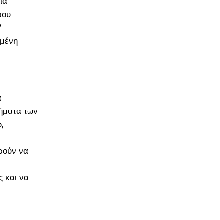
ία
ρου
V
ημένη
α
μήματα των
,
η
ρούν να
ς και να