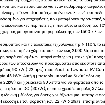
τικότητας και πέραν αυτού για έναν καθαρότερο, ασφαλέστ
καίνουργιο Townstar υπόσχεται ένα εντελώς νέο επίπεδο
χεδιασμένο για επιχειρήσεις που μεταφέρουν προσωπικό, γ
για οικογενειακές περιπέτειες, η πενταθέσια έκδοση του T
 χώρους με την ικανότητα ρυμούλκησης των 1.500 κιλών.
μότητας και τις τελευταίες τεχνολογίες της Nissan, το ε
μάτων, εκτεταμένο χώρο αποσκευών έως 2.500 λίτρα και σ
ερη σειρά καθισμάτων μπορεί επίσης να μετακινηθεί προς
χώρος των αποσκευών να προσαρμοστεί στις εκάστοτε απα
ητήρας 90 kW (122 hps) τροφοδοτεί το Townstar EV Com
ρία 45 kWh. Αυτή η μπαταρία μπορεί να δεχθεί φόρτιση
 22kW) και χρειάζεται 90 λεπτά για να φορτιστεί από το 
χεία φόρτιση DC (80kW), η οποία χρειάζεται μόλις 37 λεπ
αι η ιδανική μέθοδος για όσους χρειάζονται μια μπαταρία φο
Η έκδοση με τον φορτιστή των 22 kW διαθέτει επίσης αντλ