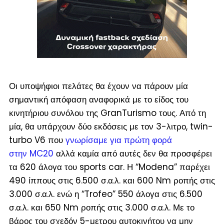
Οι υποψήφιοι πελάτες θα έχουν να πάρουν μία
σημαντική απόφαση αναφορικά με το είδος του
κινητήριου συνόλου της GranTurismo τους. Από τη
μία, θα υπάρχουν δύο εκδόσεις με τον 3-λιτρο, twin-
turbo V6 που
γνωρίσαμε για πρώτη φορά
στην MC20
αλλά καμία από αυτές δεν θα προσφέρει
τα 620 άλογα του sports car. Η “Modena” παρέχει
490 ίππους στις 6.500 σ.α.λ. και 600 Nm ροπής στις
3.000 σ.α.λ. ενώ η “Trofeo” 550 άλογα στις 6.500
σ.α.λ. και 650 Nm ροπής στις 3.000 σ.α.λ. Με το
βάρος του σχεδόν 5-μετρου αυτοκινήτου να μην