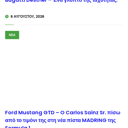
6 ΑΥΓΟΎΣΤΟΥ, 2026
ΝΕΑ
© enkinisi.gr
Ford Mustang GTD – O Carlos Sainz Sr. πίσω
από το τιμόνι της στη νέα πίστα MADRING της
Formula 1