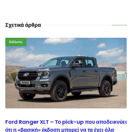
Σχετικά άρθρα
Ειδήσεις
© enkinisi.gr
Ford Ranger XLT – Το pick-up που αποδεικνύει
ότι η «βασική» έκδοση μπορεί να τα έχει όλα