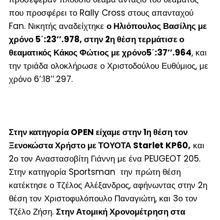
που προσφέρει το Rally Cross στους απανταχού
Fan. Νικητής αναδείχτηκε
ο Ηλιόπουλος Βασίλης με
χρόνο 5΄:23’’.978, στην 2
η
θέση τερμάτισε ο
θεαματικός Κάκος Φώτιος με χρόνο5΄:37’’.964
, και
την τριάδα ολοκλήρωσε ο Χριστοδούλου Ευθύμιος, με
χρόνο 6’:18’’.297.
Στην κατηγορία OPEN είχαμε στην 1
η
θέση τον
Ξενοκώστα Χρήστο με ΤΟΥΟΤΑ Starlet KP60,
και
2
ο
τον Αναστασοβίτη Γιάννη με ένα PEUGEOT 205.
Στην κατηγορία Sportsman την πρώτη θέση
κατέκτησε ο Τζέλος Αλέξανδρος, αφήνωντας στην 2
η
θέση τον Χριστοφυλόπουλο Παναγιώτη, και 3
ο
τον
Τζέλο Ζήση.
Στην Ατομική Χρονομέτρηση στα