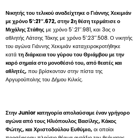
Νικητής του τελικού αναδείχτηκε ο Γιάννης Χεκιμιάν
με χρόνο 5’:21’’.672, στην 2
η
θέση τερμάτισε ο
Μιχάλης Στάθης
με χρόνο 5΄:21’’.981, και 3
ος
ο
αθλητής Λάτσης Τάκης με χρόνο 5’:23’’.508. Ο νικητής
του αγώνα Γιάννης Χεκιμιάν καταχειροκροτήθηκε
κατά
τη διάρκεια του γύρου του Θριάμβου με την
καρό σημαία στο μονοθέσιό του, από θεατές και
αθλητές,
που βρίσκονταν στην πίστα της
Αργυρούπολης του Δήμου Κιλκίς.
Στην Junior κατηγορία απολαύσαμε έναν γρήγορο
αγώνα από τους Ηλιόπουλος Βασίλης, Κάκος
Φώτης, και Χριστοδούλου Ευθύμιο,
οι οποίοι
προσέφεραν πλούσιο θέαμα αντάξιο του θεάματος