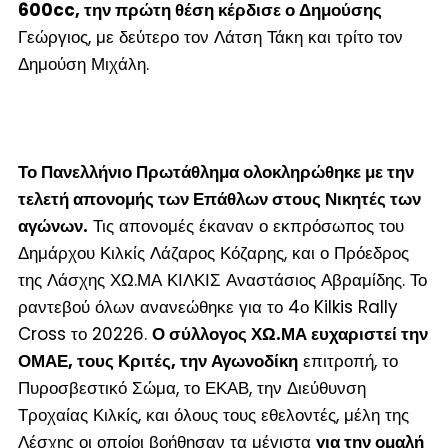
600cc, την πρώτη θέση κέρδισε ο Δημούσης
Γεώργιος, με δεύτερο τον Λάτση Τάκη και τρίτο τον
Δημούση Μιχάλη.
Το Πανελλήνιο Πρωτάθλημα ολοκληρώθηκε με την
τελετή απονομής των Επάθλων στους Νικητές των
αγώνων.
Τις απονομές έκαναν ο εκπρόσωπος του
Δημάρχου Κιλκίς Λάζαρος Κόζαρης, και ο Πρόεδρος
της Λάσχης ΧΩ.ΜΑ ΚΙΛΚΙΣ Αναστάσιος Αβραμίδης. Το
ραντεβού όλων ανανεώθηκε για το 4
ο
Kilkis Rally
Cross το 20226.
Ο σύλλογος ΧΩ.ΜΑ ευχαριστεί την
ΟΜΑΕ, τους Κριτές, την Αγωνοδίκη
επιτροπή, το
Πυροσβεστικό Σώμα, το ΕΚΑΒ, την Διεύθυνση
Τροχαίας Κιλκίς, και όλους τους εθελοντές, μέλη της
Λέσχης οι οποίοι βοήθησαν τα μέγιστα
για την ομαλή