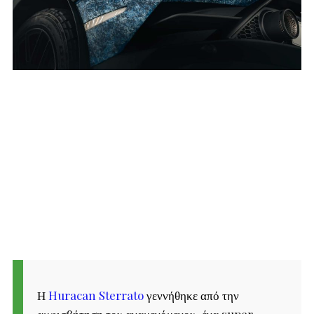
Η
Huracan Sterrato
γεννήθηκε από την
αμφισβήτηση του αναμενόμενου, ένα super