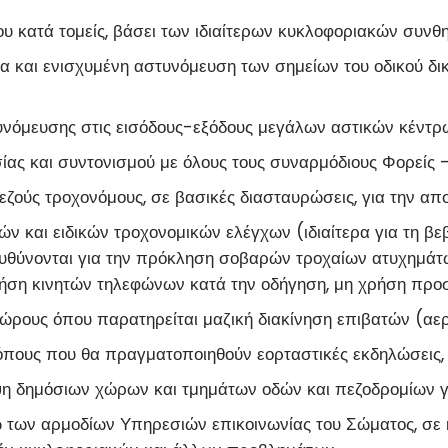
ου κατά τομείς, βάσει των ιδιαίτερων κυκλοφοριακών συνθ
α και ενισχυμένη αστυνόμευση των σημείων του οδικού δι
υνόμευσης στις εισόδους-εξόδους μεγάλων αστικών κέντρω
ας και συντονισμού με όλους τους συναρμόδιους Φορείς – 
εζούς τροχονόμους, σε βασικές διασταυρώσεις, για την α
ών και ειδικών τροχονομικών ελέγχων (ιδιαίτερα για τη
 ευθύνονται για την πρόκληση σοβαρών τροχαίων ατυχημάτ
ήση κινητών τηλεφώνων κατά την οδήγηση, μη χρήση προσ
ρους όπου παρατηρείται μαζική διακίνηση επιβατών (αεροδ
τόπους που θα πραγματοποιηθούν εορταστικές εκδηλώσεις,
ηψη δημόσιων χώρων και τμημάτων οδών και πεζοδρομίων 
των αρμοδίων Υπηρεσιών επικοινωνίας του Σώματος, σε 