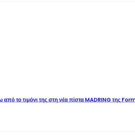
 από το τιμόνι της στη νέα πίστα MADRING της Form