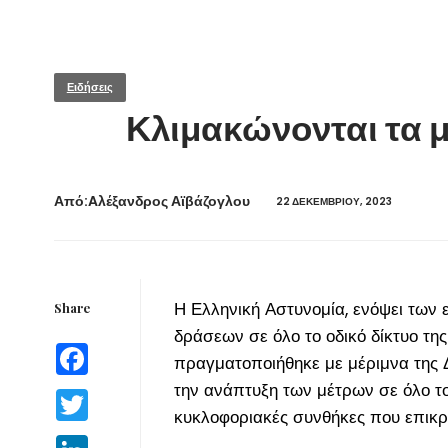
Ειδήσεις
Κλιμακώνονται τα μέ
Από:Aλέξανδρος Αϊβάζογλου
22 ΔΕΚΕΜΒΡΊΟΥ, 2023
Η Ελληνική Αστυνομία, ενόψει των
Share
δράσεων σε όλο το οδικό δίκτυο τ
Facebook
πραγματοποιήθηκε με μέριμνα της Δ
την ανάπτυξη των μέτρων σε όλο το 
Twitter
κυκλοφοριακές συνθήκες που επικρα
LinkedIn