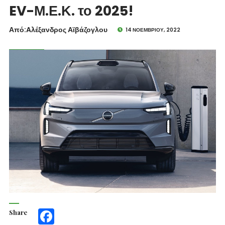
EV-Μ.Ε.Κ. το 2025!
Από:Aλέξανδρος Αϊβάζογλου
14 ΝΟΕΜΒΡΊΟΥ, 2022
Share
Facebook