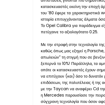
αντιστάσεις γίνονται πιο σημαντικέ
κατασκευαστές εκείνη την εποχή άρ
του ’80 έφερε τα χαρακτηριστικά 
ιστορία επιτυγχάνοντας άλματα όσ
Το Opel Calibra για παράδειγμα εί
πετύχαινε το αξιολογότατο 0.25.
Με την στροφή στην τεχνολογία της
καθώς όπως μας εξηγεί η Porsche
απωλειών” τη στιγμή που σε βενζινο
ξεπερνά το 10%! Παράλληλα, τα αμι
οπότε οι κατασκευαστές έχουν σημα
να επιτύχουν (
και
) όσο το δυνατόν 
επιδόσεων, της πολυτέλειας ή της 
με την Taycan να αναφέρει Cd της 
η Mercedes παρουσίασε την πειραμα
σύγχρονη τεχνολογία που όσον αφο