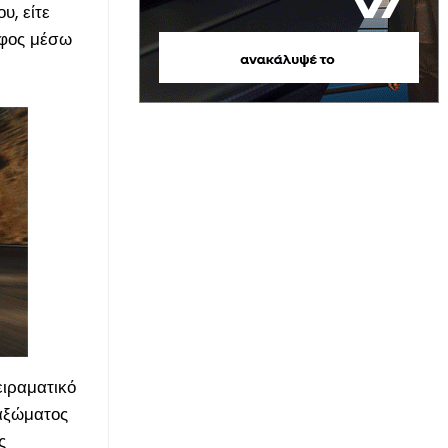
υ, είτε
αφος μέσω
ειραματικό
μαξώματος
ς