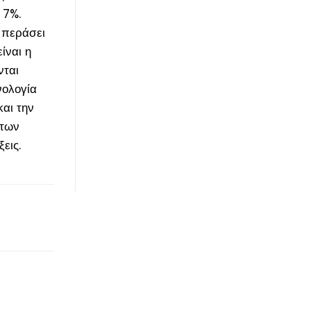
 7%.
 περάσει
ίναι η
νται
νολογία
αι την
 των
εις.