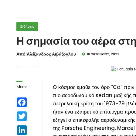
Ειδήσεις
Η σημασία του αέρα στ
Από:Aλέξανδρος Αϊβάζογλου
10 ΟΚΤΩΒΡΊΟΥ, 2022
Ο κόσμος έμαθε τον όρο “Cd” πριν 
Share
πιο αεροδυναμικό sedan μαζικής π
Facebook
πετρελαϊκή κρίση του 1973-79 βλέπ
ήταν ένα εξαιρετικό επίτευγμα πρ
Twitter
εξηγεί ο επικεφαλής αεροδυναμικής 
της Porsche Engineering, Marcel 
LinkedIn