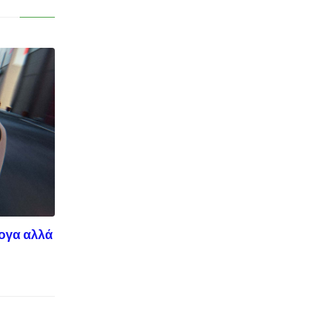
ογα αλλά
© enkinisi.gr