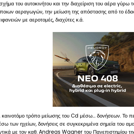
ήμα του αυτοκινήτου και την διαχείριση του αέρα γύρω το
 κάποιων αεραγωγών, την μείωση της απόστασης από το έδ
φανειών με αεροτομές, διαχύτες κ.ά.
ο, καινοτόμο τρόπο μείωσης του Cd μέσω… δονήσεων. Το π
έσω των ηχείων, δονήσεις σε συγκεκριμένα σημεία του α
υντικά με τον καθ. Andreas Wagner του Πανεπιστημίου τη