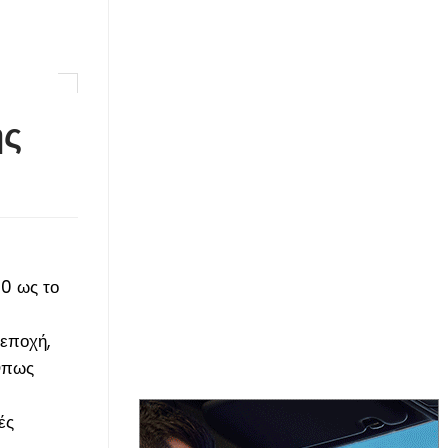
ης
00 ως το
 εποχή,
 Όπως
ές