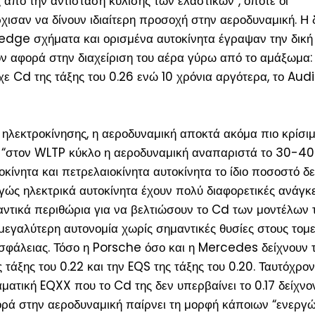
ς από την αντίσταση κύλισης των ελαστικών”, οπότε οι
χισαν να δίνουν ιδιαίτερη προσοχή στην αεροδυναμική. Η 
wedge σχήματα και ορισμένα αυτοκίνητα έγραψαν την δική
ον αφορά στην διαχείριση του αέρα γύρω από το αμάξωμα:
χε Cd της τάξης του 0.26 ενώ 10 χρόνια αργότερα, το Aud
 ηλεκτροκίνησης, η αεροδυναμική αποκτά ακόμα πιο κρίσι
, “στον WLTP κύκλο η αεροδυναμική αναπαριστά το 30-4
κίνητα και πετρελαιοκίνητα αυτοκίνητα το ίδιο ποσοστό δ
γώς ηλεκτρικά αυτοκίνητα έχουν πολύ διαφορετικές ανάγκ
ντικά περιθώρια για να βελτιώσουν το Cd των μοντέλων τ
μεγαλύτερη αυτονομία χωρίς σημαντικές θυσίες στους τομε
ασφάλειας. Τόσο η Porsche όσο και η Mercedes δείχνουν 
τάξης του 0.22 και την EQS της τάξης του 0.20. Ταυτόχρον
τική EQXX που το Cd της δεν υπερβαίνει το 0.17 δείχνον
ρά στην αεροδυναμική παίρνει τη μορφή κάποιων “ενεργώ