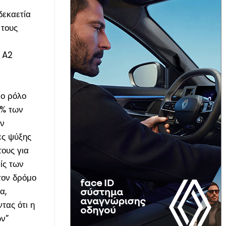
δεκαετία
 τους
i A2
μο ρόλο
0% των
εν
ες ψύξης
ους για
ίς των
τον δρόμο
α,
τας ότι η
ν”