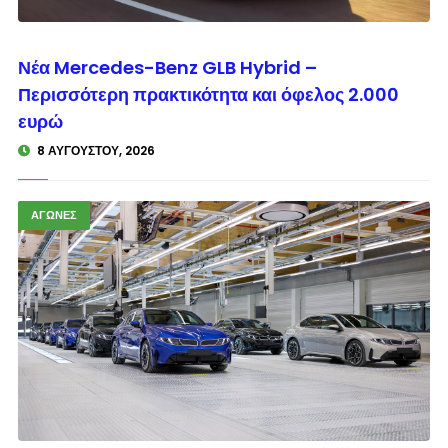
© enkinisi.gr
Νέα Mercedes-Benz GLB Hybrid –
Περισσότερη πρακτικότητα και όφελος 2.000
ευρώ
8 ΑΥΓΟΎΣΤΟΥ, 2026
ΑΓΩΝΕΣ