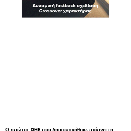
Ο πρώτος DHE που δημιουργήθηκε παίρνει τη