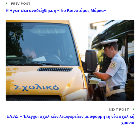
PREV POST
Η Hyundai αναδείχθηκε η «Πιο Καινοτόμος Μάρκα»
NEXT POST
ΕΛ.ΑΣ – Έλεγχοι σχολικών λεωφορείων με αφορμή τη νέα σχολική
χρονιά