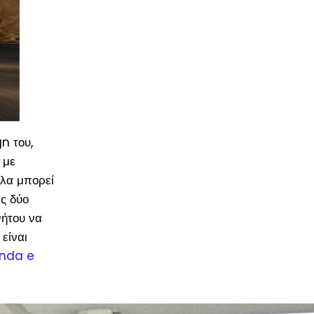
n του,
 με
ολα μπορεί
ις δύο
νήτου να
είναι
onda e