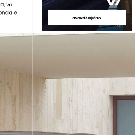
a, να
Honda e