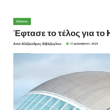
Ειδήσεις
Έφτασε το τέλος για το
Από:Aλέξανδρος Αϊβάζογλου
17 ΔΕΚΕΜΒΡΊΟΥ, 2023