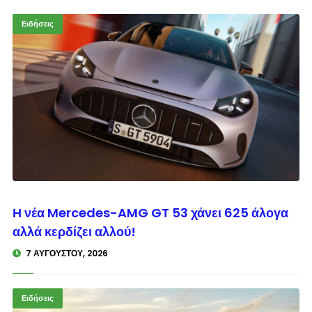
Ειδήσεις
© enkinisi.gr
Η νέα Mercedes-AMG GT 53 χάνει 625 άλογα
αλλά κερδίζει αλλού!
7 ΑΥΓΟΎΣΤΟΥ, 2026
Ειδήσεις