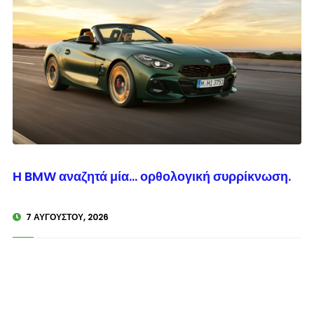
© enkinisi.gr
Η BMW αναζητά μία… ορθολογική συρρίκνωση.
7 ΑΥΓΟΎΣΤΟΥ, 2026