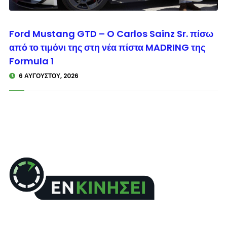
© enkinisi.gr
Ford Mustang GTD – O Carlos Sainz Sr. πίσω
από το τιμόνι της στη νέα πίστα MADRING της
Formula 1
6 ΑΥΓΟΎΣΤΟΥ, 2026