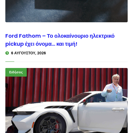
© enkinisi.gr
Ford Fathom – Το ολοκαίνουριο ηλεκτρικό
pickup έχει όνομα… και τιμή!
6 ΑΥΓΟΎΣΤΟΥ, 2026
Ειδήσεις