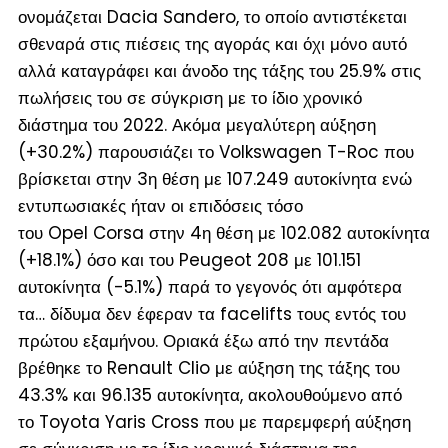
ονομάζεται Dacia Sandero, το οποίο αντιστέκεται
σθεναρά στις πιέσεις της αγοράς και όχι μόνο αυτό
αλλά καταγράφει και άνοδο της τάξης του 25.9% στις
πωλήσεις του σε σύγκριση με το ίδιο χρονικό
διάστημα του 2022. Ακόμα μεγαλύτερη αύξηση
(
+30.2%
) παρουσιάζει το Volkswagen T-Roc που
βρίσκεται στην 3
η
θέση με 107.249 αυτοκίνητα ενώ
εντυπωσιακές ήταν οι επιδόσεις τόσο
του Opel Corsa στην 4
η
θέση με 102.082 αυτοκίνητα
(
+18.1%
) όσο και του Peugeot 208 με 101.151
αυτοκίνητα (
-5.1%
) παρά το γεγονός ότι αμφότερα
τα… δίδυμα δεν έφεραν τα facelifts τους εντός του
πρώτου εξαμήνου. Οριακά έξω από την πεντάδα
βρέθηκε το Renault Clio με αύξηση της τάξης του
43.3% και 96.135 αυτοκίνητα, ακολουθούμενο από
το Toyota Yaris Cross που με παρεμφερή αύξηση