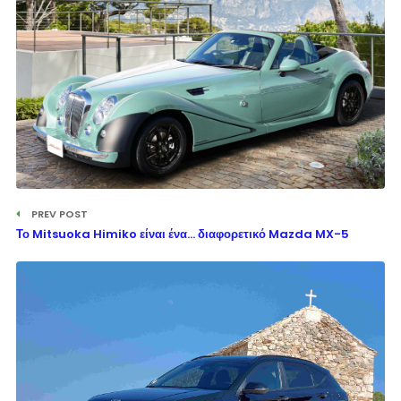
PREV POST
Το Mitsuoka Himiko είναι ένα… διαφορετικό Mazda MX-5