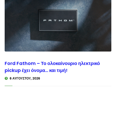
© enkinisi.gr
Ford Fathom – Το ολοκαίνουριο ηλεκτρικό
pickup έχει όνομα… και τιμή!
6 ΑΥΓΟΎΣΤΟΥ, 2026