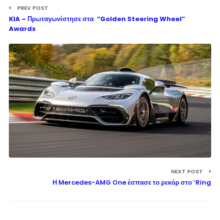
PREV POST
KIA – Πρωταγωνίστησε στα “Golden Steering Wheel”
Awards
NEXT POST
Η Mercedes-AMG One έσπασε το ρεκόρ στο ‘Ring