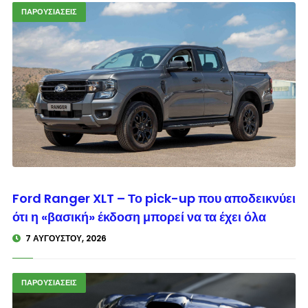
ΠΑΡΟΥΣΙΑΣΕΙΣ
© enkinisi.gr
Ford Ranger XLT – Το pick-up που αποδεικνύει
ότι η «βασική» έκδοση μπορεί να τα έχει όλα
7 ΑΥΓΟΎΣΤΟΥ, 2026
ΠΑΡΟΥΣΙΑΣΕΙΣ