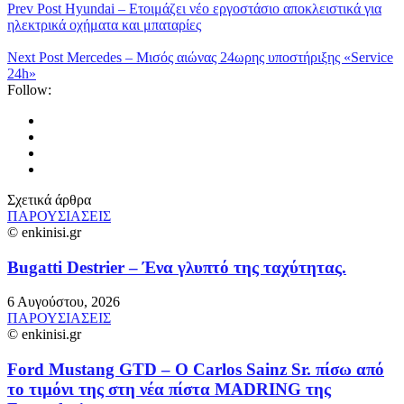
Prev Post
Hyundai – Ετοιμάζει νέο εργοστάσιο αποκλειστικά για
ηλεκτρικά οχήματα και μπαταρίες
Next Post
Mercedes – Μισός αιώνας 24ωρης υποστήριξης «Service
24h»
Follow:
Σχετικά άρθρα
ΠΑΡΟΥΣΙΑΣΕΙΣ
© enkinisi.gr
Bugatti Destrier – Ένα γλυπτό της ταχύτητας.
6 Αυγούστου, 2026
ΠΑΡΟΥΣΙΑΣΕΙΣ
© enkinisi.gr
Ford Mustang GTD – O Carlos Sainz Sr. πίσω από
το τιμόνι της στη νέα πίστα MADRING της