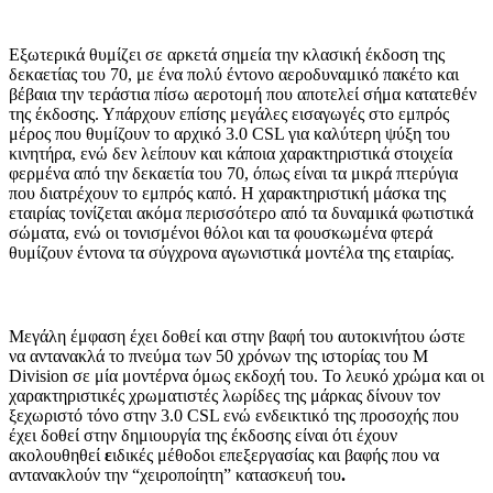
Εξωτερικά θυμίζει σε αρκετά σημεία την κλασική έκδοση της
δεκαετίας του 70, με ένα πολύ έντονο αεροδυναμικό πακέτο και
βέβαια την τεράστια πίσω αεροτομή που αποτελεί σήμα κατατεθέν
της έκδοσης. Υπάρχουν επίσης μεγάλες εισαγωγές στο εμπρός
μέρος που θυμίζουν το αρχικό 3.0 CSL για καλύτερη ψύξη του
κινητήρα, ενώ δεν λείπουν και κάποια χαρακτηριστικά στοιχεία
φερμένα από την δεκαετία του 70, όπως είναι τα μικρά πτερύγια
που διατρέχουν το εμπρός καπό. Η χαρακτηριστική μάσκα της
εταιρίας τονίζεται ακόμα περισσότερο από τα δυναμικά φωτιστικά
σώματα, ενώ οι τονισμένοι θόλοι και τα φουσκωμένα φτερά
θυμίζουν έντονα τα σύγχρονα αγωνιστικά μοντέλα της εταιρίας.
Μεγάλη έμφαση έχει δοθεί και στην βαφή του αυτοκινήτου ώστε
να αντανακλά το πνεύμα των 50 χρόνων της ιστορίας του Μ
Division σε μία μοντέρνα όμως εκδοχή του. Το λευκό χρώμα και οι
χαρακτηριστικές χρωματιστές λωρίδες της μάρκας δίνουν τον
ξεχωριστό τόνο στην 3.0 CSL ενώ ενδεικτικό της προσοχής που
έχει δοθεί στην δημιουργία της έκδοσης είναι ότι έχουν
ακολουθηθεί
ε
ιδικές μέθοδοι επεξεργασίας και βαφής που να
αντανακλούν την “χειροποίητη” κατασκευή του
.