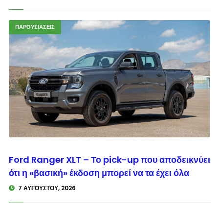
ΠΑΡΟΥΣΙΑΣΕΙΣ
© enkinisi.gr
Ford Ranger XLT – Το pick-up που αποδεικνύει
ότι η «βασική» έκδοση μπορεί να τα έχει όλα
7 ΑΥΓΟΎΣΤΟΥ, 2026