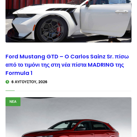
© enkinisi.gr
Ford Mustang GTD – O Carlos Sainz Sr. πίσω
από το τιμόνι της στη νέα πίστα MADRING της
Formula 1
6 ΑΥΓΟΎΣΤΟΥ, 2026
ΝΕΑ