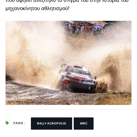
που αφήνει ανεξίτηλο το στίγμα του στην ιστορία του
μηχανοκίνητου αθλητισμού!
TAGS :
RALLY ACROPOLIS
WRC