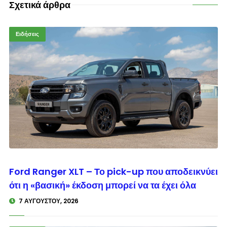
Σχετικά άρθρα
Ειδήσεις
© enkinisi.gr
Ford Ranger XLT – Το pick-up που αποδεικνύει
ότι η «βασική» έκδοση μπορεί να τα έχει όλα
7 ΑΥΓΟΎΣΤΟΥ, 2026