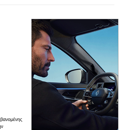
© enkinisi.gr
αμβανομένης
ην