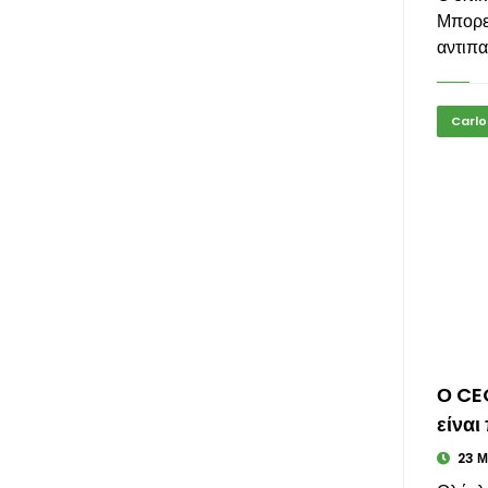
Μπορεί
αντιπα
Carlo
Ο CEO
είναι
23 ΜΑ