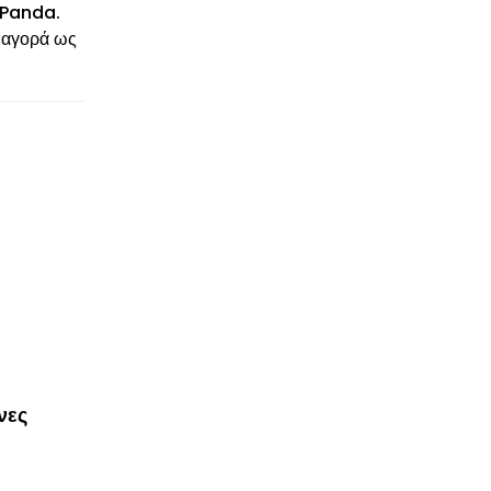
 Panda.
 αγορά ως
νες
© enkinisi.gr