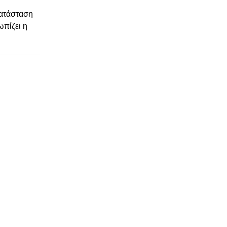
κατάσταση
ωπίζει η
© enkinisi.gr