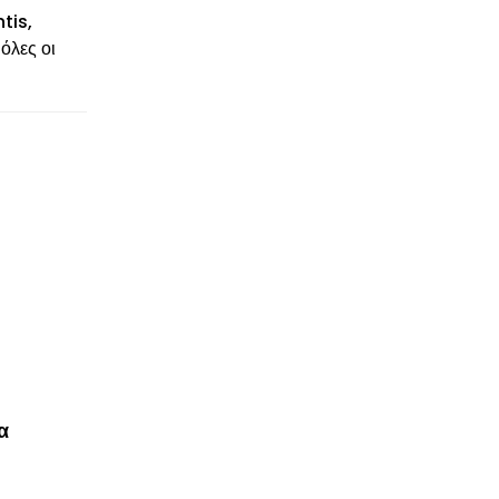
tis,
όλες οι
α
© enkinisi.gr