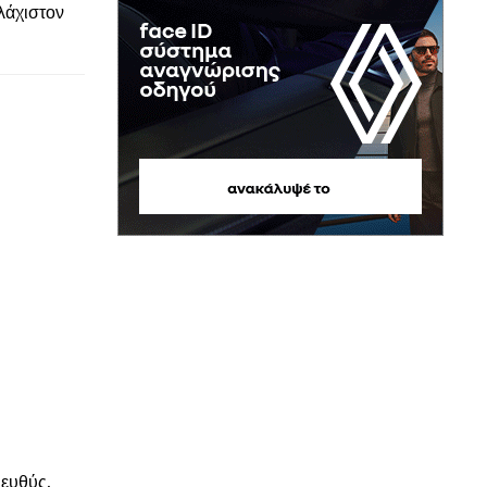
υλάχιστον
© enkinisi.gr
 ευθύς.