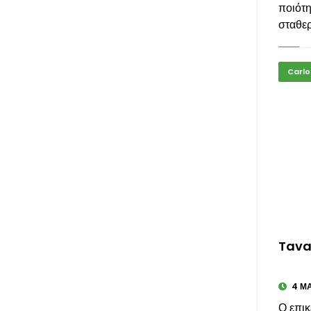
ποιότη
σταθερ
Carlo
Tavar
4 ΜΑΙ
Ο επικ