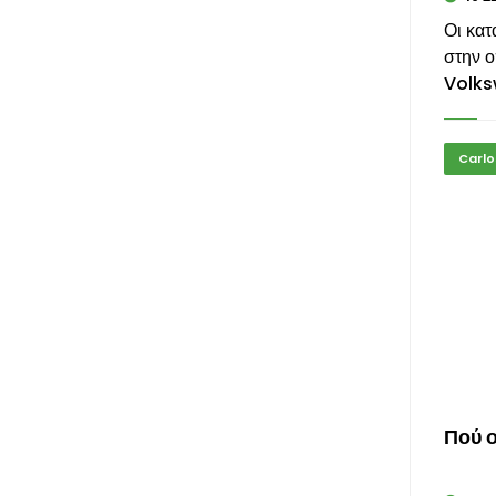
Οι κα
στην ο
Volks
Carlo
Πού ο