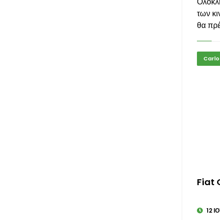
Ολόκλη
των κι
θα πρέ
Carlo
Fiat
12 Ι