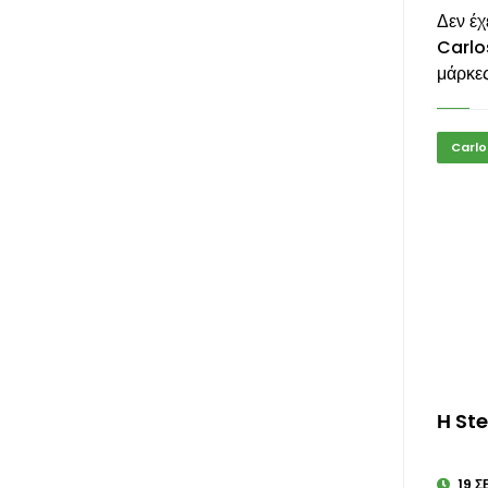
Δεν έχ
Carlos
μάρκες
Carlo
Η Ste
19 Σ