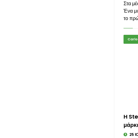
Στα μ
Ένα μ
το πρώ
Carlo
Η Ste
μάρκ
25 Ι