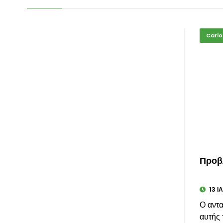
Carlo
Προβλ
13 Ι
Ο αντα
αυτής 