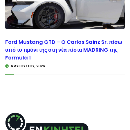
© enkinisi.gr
Ford Mustang GTD – O Carlos Sainz Sr. πίσω
από το τιμόνι της στη νέα πίστα MADRING της
Formula 1
6 ΑΥΓΟΎΣΤΟΥ, 2026