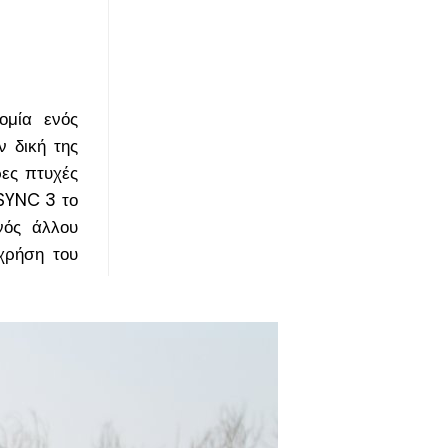
ομία ενός
ν δική της
ρες πτυχές
 SYNC 3 το
νός άλλου
χρήση του