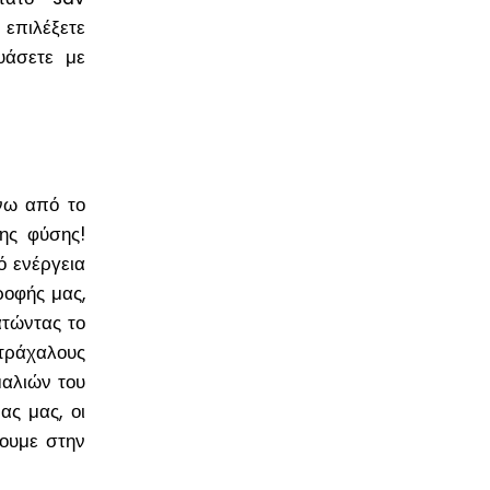
 επιλέξετε
υάσετε με
άνω από το
της φύσης!
ό ενέργεια
ροφής μας,
τώντας το
οτράχαλους
μαλιών του
ς μας, οι
σουμε στην