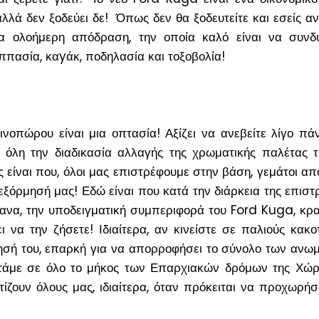
 αλλά δεν ξοδεύει δε! Όπως δεν θα ξοδευτείτε και εσείς αν
μια ολοήμερη απόδραση, την οποία καλό είναι να συνδ
ιππασία, καyάκ, ποδηλασία και τοξοβολία!
ινοπώρου είναι μια οπτασία! Αξίζει να ανεβείτε λίγο π
ε όλη την διαδικασία αλλαγής της χρωματικής παλέτας 
ς είναι που, όλοι μας επιστρέφουμε στην βάση, γεμάτοι απ
 εξόρμησή μας! Εδώ είναι που κατά την διάρκεια της επιστ
α, την υποδειγματική συμπεριφορά του Ford Kuga, κρα
ζει να την ζήσετε! Ιδιαίτερα, αν κινείστε σε παλιούς κακ
ησή του, επαρκή για να απορροφήσει το σύνολο των ανω
τάμε σε όλο το μήκος των Επαρχιακών δρόμων της Χώρα
ίζουν όλους μας, ιδιαίτερα, όταν πρόκειται να προχωρή