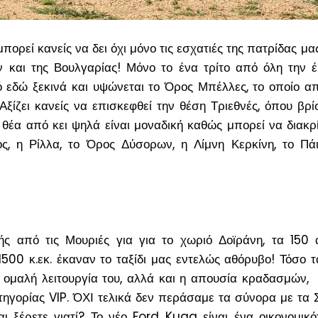
πορεί κανείς να δει όχι μόνο τις εσχατιές της πατρίδας μας
ν και της Βουλγαρίας! Μόνο το ένα τρίτο από όλη την 
 εδώ ξεκινά και υψώνεται το Όρος Μπέλλες, το οποίο απ
ξίζει κανείς να επισκεφθεί την θέση Τριεθνές, όπου βρί
 θέα από κει ψηλά είναι μοναδική καθώς μπορεί να διακρί
, η Ρίλλα, το Όρος Δύσορων, η Λίμνη Κερκίνη, το Πάι
ής από τις Μουριές για για το χωριό Δοϊράνη, τα 150 
1500 κ.εκ. έκαναν το ταξίδι μας εντελώς αθόρυβο! Τόσο τ
 ομαλή λειτουργία του, αλλά και η απουσία κραδασμών,
τηγορίας VIP. ΌΧΙ τελικά δεν περάσαμε τα σύνορα με τα 
αι ξέρετε γιατί? Το νέο Ford Kuga είναι ένα οικονομι