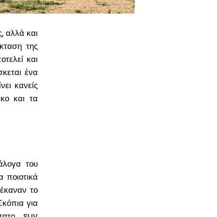
, αλλά και
έκταση της
οτελεί και
σκεται ένα
νει κανείς
κο και τα
άλογα του
α ποιοτικά
 έκαναν το
Σκόπια για
κότατο suv