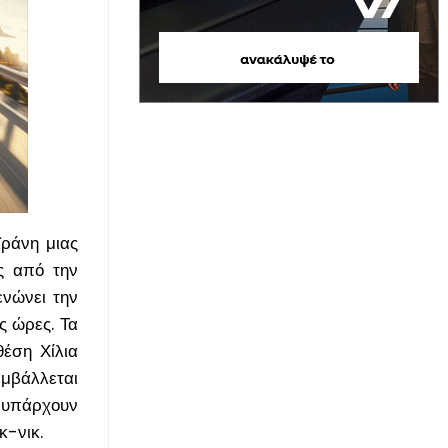
ϊράνη μιας
ες από την
ενώνει την
ς ώρες. Τα
θέση Χίλια
εμβάλλεται
ς υπάρχουν
κ-νικ.