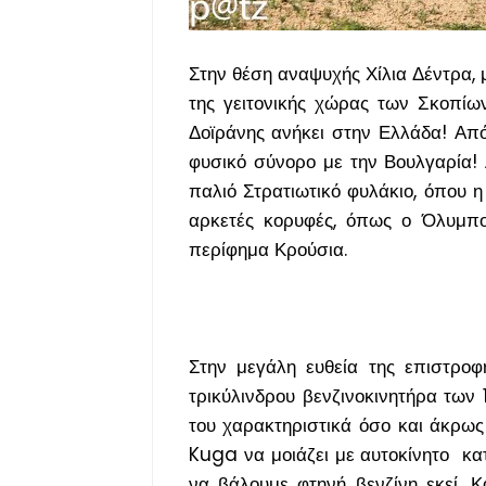
Στην θέση αναψυχής Χίλια Δέντρα, μ
της γειτονικής χώρας των Σκοπίω
Δοϊράνης ανήκει στην Ελλάδα! Από
φυσικό σύνορο με την Βουλγαρία! Α
παλιό Στρατιωτικό φυλάκιο, όπου η
αρκετές κορυφές, όπως ο Όλυμπος
περίφημα Κρούσια.
Στην μεγάλη ευθεία της επιστροφ
τρικύλινδρου βενζινοκινητήρα των 
του χαρακτηριστικά όσο και άκρως
Kuga να μοιάζει με αυτοκίνητο κα
να βάλουμε φτηνή βενζίνη εκεί. Κ