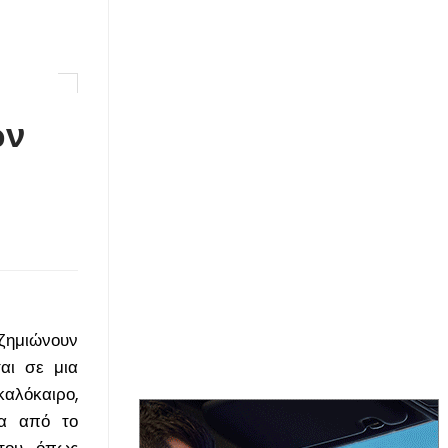
ων
οζημιώνουν
αι σε μια
αλόκαιρο,
τα από το
του, όπως