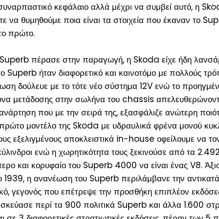
 συναρπαστικό κεφάλαιο αλλά μέχρι να συμβεί αυτό, η Sk
τε να θυμηθούμε ποια είναι τα στοιχεία που έκαναν το Su
το πρώτο.
ο Superb πέρασε στην παραγωγή, η Skoda είχε ήδη λανσά
ο Superb ήταν διαφορετικό και καινοτόμο με πολλούς τρό
ση δούλευε με το τότε νέο σύστημα 12V ενώ το προηγμέν
ξονα μετάδοσης στην σωλήνα του chassis απελευθερώνον
ανάρτηση που με την σειρά της, εξασφάλιζε ανώτερη ποιό
ο πρώτο μοντέλο της Skoda με υδραυλικά φρένα μονού κυ
ους εξελιγμένους αποκλειστικά in-house οφείλουμε να το
κύλινδροι ενώ η χωρητικότητα τους ξεκινούσε από τα 2.492 
ύτερο και κορυφαίο του Superb 4000 να είναι ένας V8. Άξι
 το 1939, η ανανέωση του Superb περιλάμβανε την αντικατ
ικό, γεγονός που επέτρεψε την προσθήκη επιπλέον εκδόσ
σκεύασε περί τα 900 πολιτικά Superb και άλλα 1.600 στρ
ι σε 3 διαφορετικές στρατιωτικές εκδόσεις, πέραν των 5 π