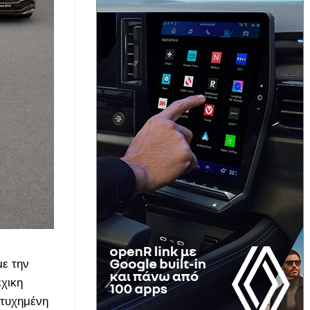
με την
χικη
ιτυχημένη