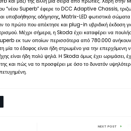
rb και μαζί της άλλη μία σειρά από πρωτιές. Χάρη στην 
ου “νέου Superb” έφερε το DCC Adaptive Chassis, τριζω
και υποβοήθησης οδήγησης, Matrix-LED φωτιστικά σώματα 
ν το πρώτο που απέκτησε και plug-in υβριδική έκδοση γι
τρισμού. Μέχρι σήμερα, η Skoda έχει καταφέρει να πουλήσ
Superb εκ των οποίων περισσότερα από 780.000 ανήκουν
 τη μία το έδαφος είναι ήδη στρωμένο για την επερχόμενη ν
ήχης είναι ήδη πολύ ψηλά. Η Skoda όμως έχει ωριμάσει, έχ
νό της και πώς να το προσφέρει με όσο το δυνατόν υψηλότε
 πετυχημένη.
NEXT POST