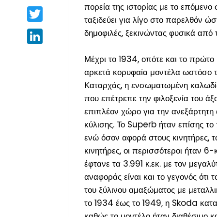
πορεία της ιστορίας με το επόμενο
Twitter
ταξιδεύει για λίγο στο παρελθόν ώσ
δημοφιλές, ξεκινώντας φυσικά από 
LinkedIn
Μέχρι το 1934, οπότε και το πρώτ
αρκετά κορυφαία μοντέλα ωστόσο τ
Καταρχάς, η ενσωματωμένη καλωδίω
που επέτρεπε την φιλοξενία του ά
επιπλέον χώρο για την ανεξάρτητη 
κύλισης. Το Superb ήταν επίσης τ
ενώ όσον αφορά στους κινητήρες, τ
κινητήρες, οι περισσότεροι ήταν 6-
έφτανε τα 3.991 κ.εκ. με τον μεγαλ
αναφοράς είναι και το γεγονός ότι
του ξύλινου αμαξώματος με μεταλλ
το 1934 έως το 1949, η Skoda κατα
καθώς το μοντέλο ήταν διαθέσιμο κα