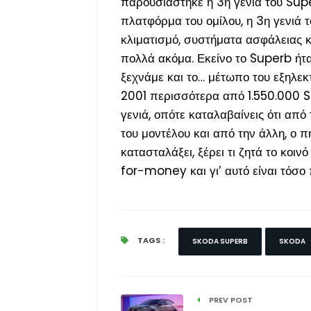
παρουσιάστηκε η 3
η
γενιά του Supe
πλατφόρμα του ομίλου, η 3
η
γενιά τ
κλιματισμό, συστήματα ασφάλειας 
πολλά ακόμα. Εκείνο το Superb ήτα
ξεχνάμε και το… μέτωπο του εξηλεκ
2001 περισσότερα από 1.550.000 
γενιά, οπότε καταλαβαίνεις ότι από
του μοντέλου και από την άλλη, ο π
κατασταλάξει, ξέρει τι ζητά το κοι
for-money και γι’ αυτό είναι τόσο
TAGS :
SKODA SUPERB
SKODA
PREV POST