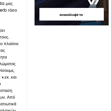
oda μας
perb τόσο
ρει
πους.
ο πλαίσιο
τας
τητα
κλώματος
νίσουμε,
κ.εκ. και
ο
άσταση
εων. Από
ατιωτικά
ολιτικών.