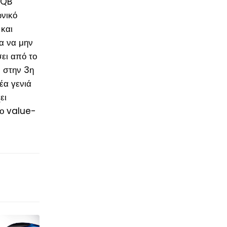
MQB
νικό
και
α να μην
ει από το
 στην 3
η
έα γενιά
ει
ρο value-