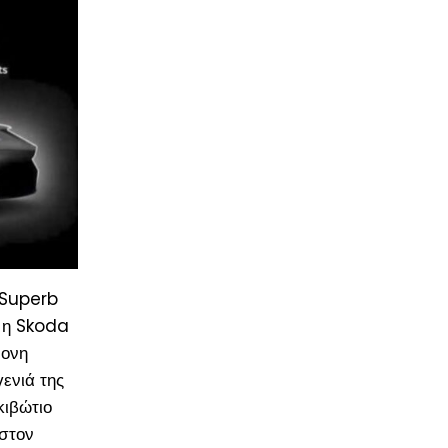
 Superb
, η Skoda
ρονη
ενιά της
κιβώτιο
στον