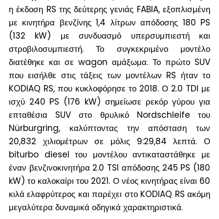
η έκδοση RS της δεύτερης γενιάς FABIA, εξοπλισμένη
με κινητήρα βενζίνης 1,4 λίτρων απόδοσης 180 PS
(132 kW) με συνδυασμό υπερσυμπιεστή και
στροβιλοσυμπιεστή. Το συγκεκριμένο μοντέλο
διατέθηκε και σε wagon αμάξωμα. Το πρώτο SUV
που εισήλθε στις τάξεις των μοντέλων RS ήταν το
KODIAQ RS, που κυκλοφόρησε το 2018. Ο 2.0 TDI με
ισχύ 240 PS (176 kW) σημείωσε ρεκόρ γύρου για
επταθέσια SUV στο θρυλικό Nordschleife του
Nürburgring, καλύπτοντας την απόσταση των
20,832 χιλιομέτρων σε μόλις 9:29,84 λεπτά. Ο
biturbo diesel του μοντέλου αντικαταστάθηκε με
έναν βενζινοκινητήρα 2.0 TSI απόδοσης 245 PS (180
kW) το καλοκαίρι του 2021. Ο νέος κινητήρας είναι 60
κιλά ελαφρύτερος και παρέχει στο KODIAQ RS ακόμη
μεγαλύτερα δυναμικά οδηγικά χαρακτηριστικά.