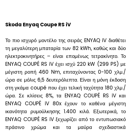
Skoda Enyaq Coupe
RS iV
Το πιο ισχυρό μοντέλο της σειράς ENYAQ iV διαθέτει
τη μεγαλύτερη μπαταρία των 82 kWh, καθώς και δύο
ηλεκτροκινητήρες – είναι επομένως τετρακίνητο. Το
ENYAQ COUPÉ RS iV έχει ισχύ 220 kW (299 PS) με
μέγιστη ροπή 460 Nm, επιταχύνοντας 0-100 χλμ./
ώρα σε μόλις 6,5 δευτερόλεπτα. Είναι η μόνη έκδοση
στη γκάμα coupé που έχει τελική ταχύτητα 180 χλμ./
ώρα. Σε κλίσεις 8%, τα ENYAQ COUPÉ RS iV και
ENYAQ COUPÉ iV 80x έχουν το καθένα μέγιστη
ικανότητα ρυμούλκησης 1.400 κιλά. Εξωτερικά, το
ENYAQ COUPÉ RS iV ξεχωρίζει από το εντυπωσιακό
πράσινο χρώμα και τα μαύρα σχεδιαστικά