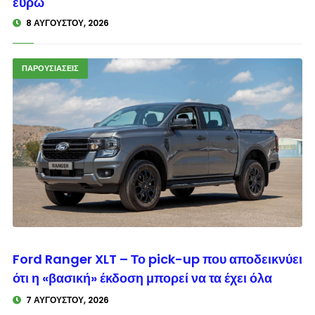
ευρώ
8 ΑΥΓΟΎΣΤΟΥ, 2026
ΠΑΡΟΥΣΙΑΣΕΙΣ
© enkinisi.gr
Ford Ranger XLT – Το pick-up που αποδεικνύει
ότι η «βασική» έκδοση μπορεί να τα έχει όλα
7 ΑΥΓΟΎΣΤΟΥ, 2026