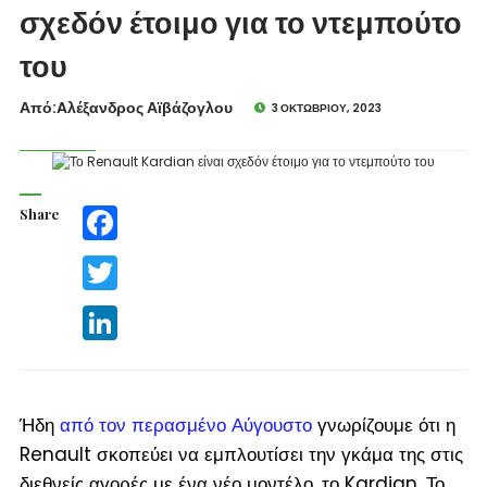
σχεδόν έτοιμο για το ντεμπούτο
του
Από:Aλέξανδρος Αϊβάζογλου
3 ΟΚΤΩΒΡΊΟΥ, 2023
Share
Facebook
Twitter
LinkedIn
Ήδη
από τον περασμένο Αύγουστο
γνωρίζουμε ότι η
Renault σκοπεύει να εμπλουτίσει την γκάμα της στις
διεθνείς αγορές με ένα νέο μοντέλο, το Kardian. Το