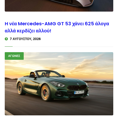
© enkinisi.gr
Η νέα Mercedes-AMG GT 53 χάνει 625 άλογα
αλλά κερδίζει αλλού!
7 ΑΥΓΟΎΣΤΟΥ, 2026
ΑΓΩΝΕΣ