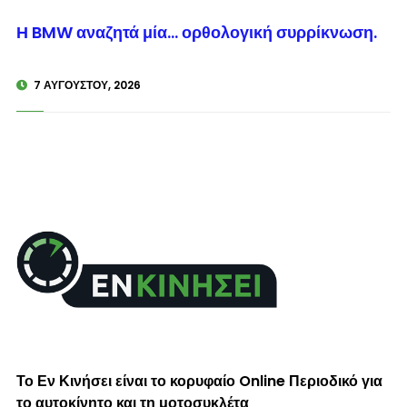
© enkinisi.gr
Η BMW αναζητά μία… ορθολογική συρρίκνωση.
7 ΑΥΓΟΎΣΤΟΥ, 2026
Το Εν Κινήσει είναι το κορυφαίο Online Περιοδικό για
το αυτοκίνητο και τη μοτοσυκλέτα