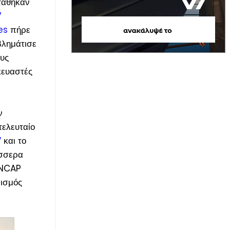
στάθηκαν
7
es
πήρε
βλημάτισε
ους
σκευαστές
ν
τελευταίο
V
και το
έσσερα
 NCAP
ρισμός