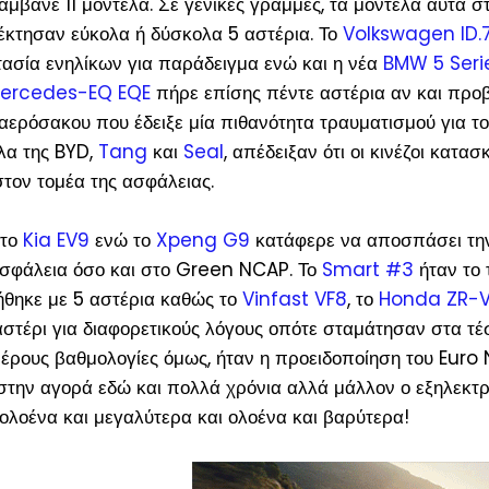
άμβανε 11 μοντέλα. Σε γενικές γραμμές, τα μοντέλα αυτά 
έκτησαν εύκολα ή δύσκολα 5 αστέρια. Το
Volkswagen ID.
σία ενηλίκων για παράδειγμα ενώ και η νέα
BMW 5 Seri
ercedes-EQ EQE
πήρε επίσης πέντε αστέρια αν και προ
 αερόσακου που έδειξε μία πιθανότητα τραυματισμού για τ
λα της BYD,
Tang
και
Seal
, απέδειξαν ότι οι κινέζοι κατα
τον τομέα της ασφάλειας.
 το
Kia EV9
ενώ το
Xpeng G9
κατάφερε να αποσπάσει τη
ασφάλεια όσο και στο Green NCAP. Το
Smart #3
ήταν το 
ήθηκε με 5 αστέρια καθώς το
Vinfast VF8
, το
Honda ZR-
στέρι για διαφορετικούς λόγους οπότε σταμάτησαν στα τ
ιμέρους βαθμολογίες όμως, ήταν η προειδοποίηση του Euro
 στην αγορά εδώ και πολλά χρόνια αλλά μάλλον ο εξηλεκτ
ι ολοένα και μεγαλύτερα και ολοένα και βαρύτερα!