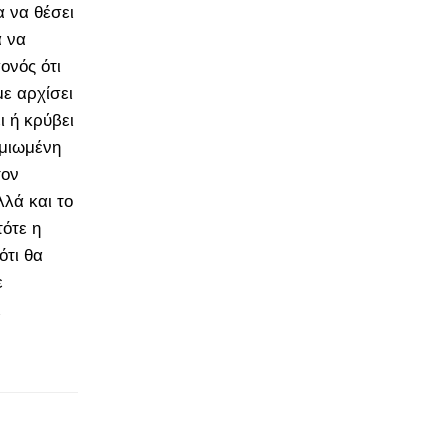
 να θέσει
α να
ονός ότι
με αρχίσει
 ή κρύβει
ημιωμένη
τον
λά και το
τότε η
ότι θα
ε
ι