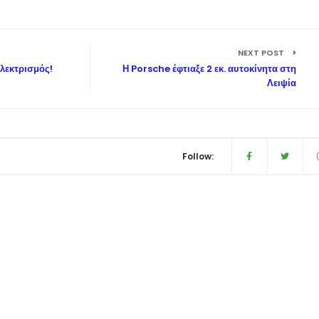
NEXT POST
λεκτρισμός!
Η Porsche έφτιαξε 2 εκ. αυτοκίνητα στη
Λειψία
Follow: