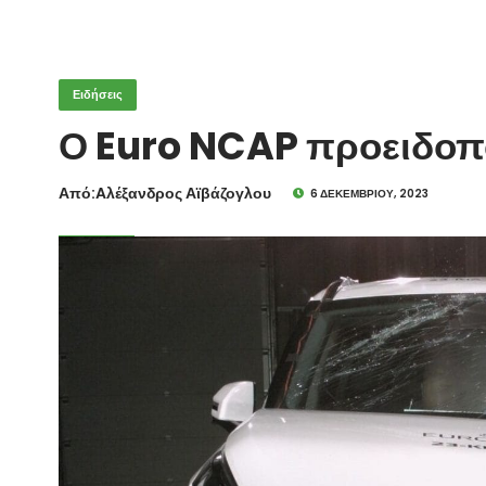
Ειδήσεις
Ο Euro NCAP προειδοποι
Από:Aλέξανδρος Αϊβάζογλου
6 ΔΕΚΕΜΒΡΊΟΥ, 2023