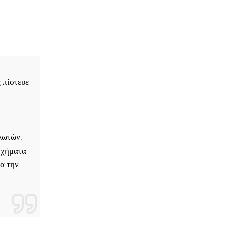
 πίστευε
λωτών.
 οχήματα
ια την