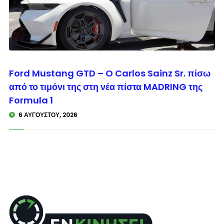
© enkinisi.gr
Ford Mustang GTD – O Carlos Sainz Sr. πίσω
από το τιμόνι της στη νέα πίστα MADRING της
Formula 1
6 ΑΥΓΟΎΣΤΟΥ, 2026