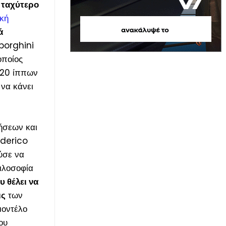
ο ταχύτερο
ική
ά
borghini
οποίος
20 ίππων
 να κάνει
ήσεων και
ederico
ύσε να
ιλοσοφία
υ θέλει να
ις
των
μοντέλο
ου