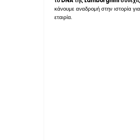
το DNA της Lamborghini συνεχίζο
κάνουμε αναδρομή στην ιστορία για
εταιρία.