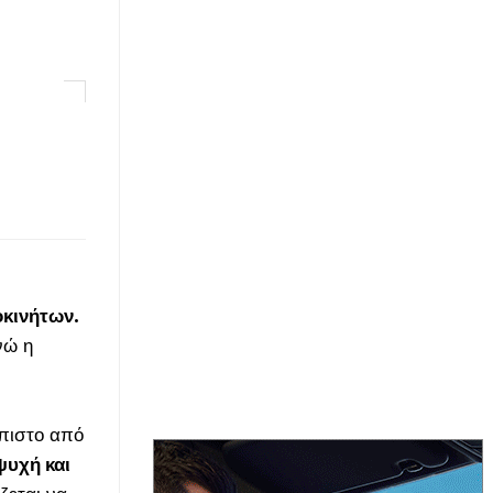
κινήτων.
νώ η
όπιστο από
ψυχή και