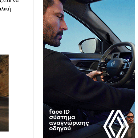
ζεται να
αλική