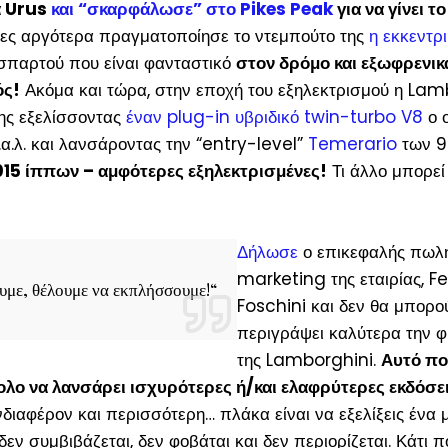
α Urus
και “σκαρφάλωσε” στο Pikes Peak
για να γίνει τ
ες αργότερα πραγματοποίησε το ντεμπούτο της
η εκκεντρ
σπαρτού που είναι φανταστικό
στον δρόμο και εξωφρενικ
ός!
Ακόμα και τώρα, στην εποχή του εξηλεκτρισμού η Lam
της εξελίσσοντας
έναν plug-in υβριδικό twin-turbo V8
ο 
.α.λ. και λανσάροντας την “entry-level”
Temerario
των 9
015 ίππων – αμφότερες εξηλεκτρισμένες!
Τι άλλο μπορεί
Δήλωσε
ο επικεφαλής πωλ
marketing της εταιρίας, F
υμε, θέλουμε να εκπλήσσουμε!
“
Foschini και δεν θα μπορο
περιγράψει καλύτερα την φ
της Lamborghini.
Αυτό πο
ύκολο να λανσάρει ισχυρότερες ή/και ελαφρύτερες εκδόσε
νδιαφέρον και περισσότερη… πλάκα είναι να εξελίξεις ένα 
δεν συμβιβάζεται, δεν φοβάται και δεν περιορίζεται. Κάτι π