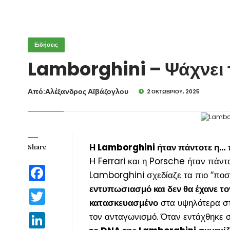
Ειδήσεις
Lamborghini – Ψάχνει 
Από:Aλέξανδρος Αϊβάζογλου
2 ΟΚΤΩΒΡΊΟΥ, 2025
Η Lamborghini ήταν πάντοτε η… 
Share
Η Ferrari και η Porsche ήταν πάντ
Facebook
Lamborghini σχεδίαζε τα πιο “ποσ
εντυπωσιασμό και δεν θα έχανε το
Twitter
κατασκευασμένο
στα υψηλότερα στ
τον ανταγωνισμό. Όταν εντάχθηκε 
LinkedIn