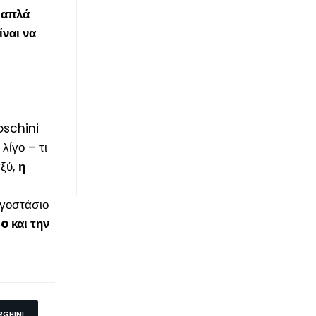
 απλά
ναι να
oschini
λίγο – τι
αξύ,
η
ργοστάσιο
o και την
RGHINI