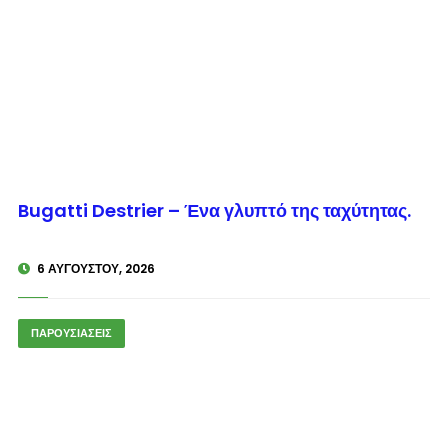
© enkinisi.gr
Bugatti Destrier – Ένα γλυπτό της ταχύτητας.
6 ΑΥΓΟΎΣΤΟΥ, 2026
ΠΑΡΟΥΣΙΑΣΕΙΣ