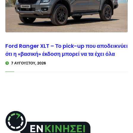
© enkinisi.gr
Ford Ranger XLT – Το pick-up που αποδεικνύει
ότι η «βασική» έκδοση μπορεί να τα έχει όλα
7 ΑΥΓΟΎΣΤΟΥ, 2026