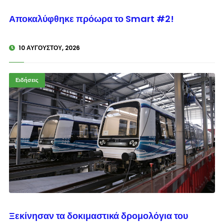
© enkinisi.gr
Αποκαλύφθηκε πρόωρα το Smart #2!
10 ΑΥΓΟΎΣΤΟΥ, 2026
Ειδήσεις
© enkinisi.gr
Ξεκίνησαν τα δοκιμαστικά δρομολόγια του