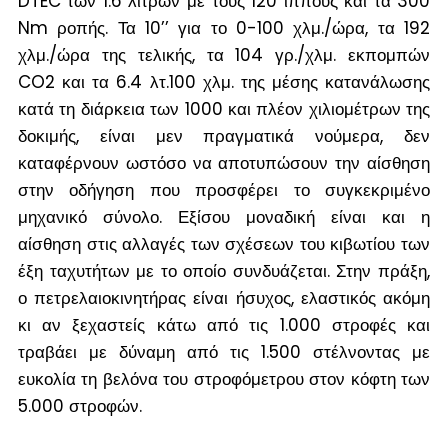
DTEC των 1.6 λίτρων με τους 120 ίππους και τα 300
Nm ροπής. Τα 10’’ για το 0-100 χλμ./ώρα, τα 192
χλμ./ώρα της τελικής, τα 104 γρ./χλμ. εκπομπών
CO2 και τα 6.4 λτ.100 χλμ. της μέσης κατανάλωσης
κατά τη διάρκεια των 1000 και πλέον χιλιομέτρων της
δοκιμής, είναι μεν πραγματικά νούμερα, δεν
καταφέρνουν ωστόσο να αποτυπώσουν την αίσθηση
στην οδήγηση που προσφέρει το συγκεκριμένο
μηχανικό σύνολο. Εξίσου μοναδική είναι και η
αίσθηση στις αλλαγές των σχέσεων του κιβωτίου των
έξη ταχυτήτων με το οποίο συνδυάζεται. Στην πράξη,
ο πετρελαιοκινητήρας είναι ήσυχος, ελαστικός ακόμη
κι αν ξεχαστείς κάτω από τις 1.000 στροφές και
τραβάει με δύναμη από τις 1.500 στέλνοντας με
ευκολία τη βελόνα του στροφόμετρου στον κόφτη των
5.000 στροφών.