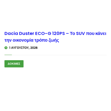
© enkinisi.gr
Dacia Duster ECO-G 120PS – Το SUV που κάνει
την οικονομία τρόπο ζωής
1 ΑΥΓΟΎΣΤΟΥ, 2026
ΔΟΚΙΜΕΣ