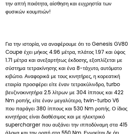
την απτή ποιότητα, αίσθηση και ευχρηστία των
φυσικών κουμπιών!
Για την ιστορία, να αναφέρουμε ότι το Genesis GV80
Coupe έχει μήκος 4.96 μέτρα, πλάτος 1.97 και ύψος
1.71 μέτρα και ανεξαρτήτως έκδοσης, εξοπλίζεται με
σύστημα τετρακίνησης και ένα 8-τάχυτο, αυτόματο
κιβώτιο. Αναφορικά με τους κινητήρες, η κορεατική
εταιρία προσφέρει είτε έναν τετρακύλινδρο, turbo
βενζινοκινητήρα 2.5 λίτρων με 304 ίππους και 422
Nm ροπής, είτε έναν μεγαλύτερο, twin-turbo V6
που παράγει 380 ίππους και 530 Nm ροπής. Ο ίδιος
κινητήρας είναι διαθέσιμος και με ηλεκτρικό
supercharger που αυξάνει την ιπποδύναμη στα 415
άλογα και την ροπή στα 550 Nm. Εννοείται δε ότι