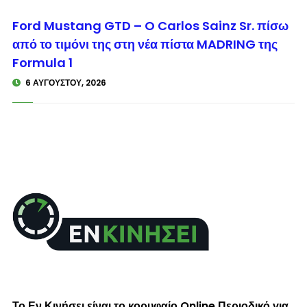
© enkinisi.gr
Ford Mustang GTD – O Carlos Sainz Sr. πίσω
από το τιμόνι της στη νέα πίστα MADRING της
Formula 1
6 ΑΥΓΟΎΣΤΟΥ, 2026
Το Εν Κινήσει είναι το κορυφαίο Online Περιοδικό για