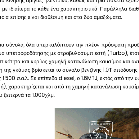
α κίνησης αμιγώς ηλεκτρικά, καθώς και τρία πακέτα εξοπ
με ιδιαίτερα το κάθε ένα χαρακτηριστικά. Παράλληλα διαθ
οποία επίσης είναι διαθέσιμη και στα δύο αμαξώματα.
ρια σύνολα, όλα υπερκαλύπτουν την πλέον πρόσφατη προδ
ημα υπετροφοδότησης με στροβυλοσυμπιεστή (Turbo), έτσ
τικότητα και κυρίως χαμηλή κατανάλωση καυσίμου και αντ
 της γκάμας βρίσκεται το σύνολο βενζίνης 1.0Τ απόδοσης
1.500 σ.α.λ. Σε επίπεδο diesel, ο 1.6MTJ, εκτός από την 
), χαρακτηρίζεται και από τη χαμηλή κατανάλωση καυσί
υ ξεπερνά τα 1.000χλμ.