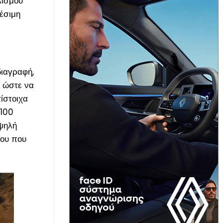
λισμού
έσιμη
ιαγραφή,
ι ώστε να
ίστοιχα
 100
υψηλή
μου που