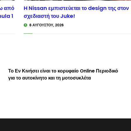
σω από
Η Nissan εμπιστεύεται το design της στον
inisi.gr
ula 1
σχεδιαστή του Juke!
6 ΑΥΓΟΎΣΤΟΥ, 2026
Το Εν Κινήσει είναι το κορυφαίο Online Περιοδικό
για το αυτοκίνητο και τη μοτοσυκλέτα