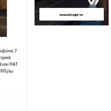
κιβώτιο 7
κτρικά
ένου FIAT
000χλμ.