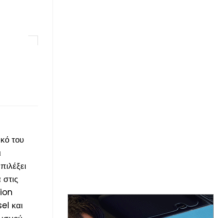
ικό του
ι
πιλέξει
 στις
tion
el και