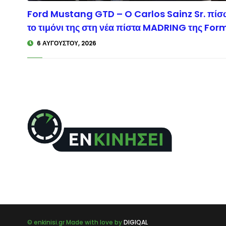
Ford Mustang GTD – O Carlos Sainz Sr. πί
© enk
το τιμόνι της στη νέα πίστα MADRING της Form
6 ΑΥΓΟΎΣΤΟΥ, 2026
© enkinisi.gr Made with love by
DIGIQAL