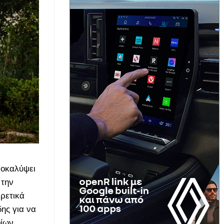
ποκαλύψει
 την
ιρετικά
ης για να
οίων