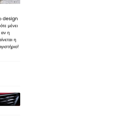
το design
ότε μένει
 αν η
ίνεται η
ογιστήριο!