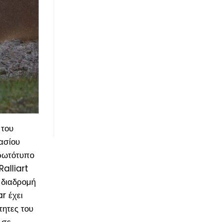
 του
ασίου
πρωτότυπο
alliart
d διαδρομή
r έχει
τητες του