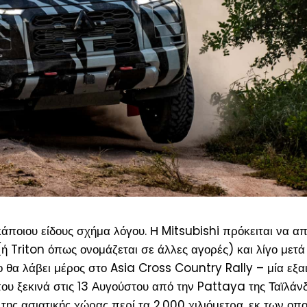
 κάποιου είδους σχήμα λόγου. Η Mitsubishi πρόκειται να α
(
ή Triton όπως ονομάζεται σε άλλες αγορές
) και λίγο μετά
ο θα λάβει μέρος στο Asia Cross Country Rally – μία εξα
υ ξεκινά στις 13 Αυγούστου από την Pattaya της Ταϊλάνδ
της ασιατικής χώρας περί τα 2.000 χιλιόμετρα, εκ των οπ