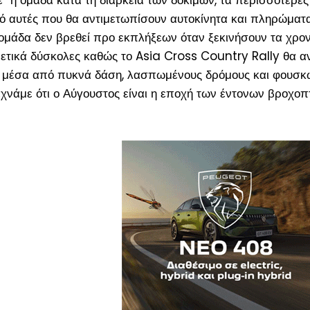
” η ομάδα κατά τη διάρκεια των δοκιμών, τα περισσότερες
πό αυτές που θα αντιμετωπίσουν αυτοκίνητα και πληρώματ
ομάδα δεν βρεθεί προ εκπλήξεων όταν ξεκινήσουν τα χρο
αιρετικά δύσκολες καθώς το Asia Cross Country Rally θα α
ν μέσα από πυκνά δάση, λασπωμένους δρόμους και φουσ
εχνάμε ότι ο Αύγουστος είναι η εποχή των έντονων βροχο