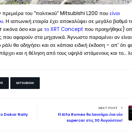
ν πρεμιέρα του “πολιτικού” Mitsubishi L200 που
είναι
ου
. Η ιαπωνική εταιρία έχει αποκαλύψει σε μεγάλο βαθμό 
r εικόνα όσο και με
το XRT Concept
που προηγήθηκε
) οπ
ς που αφορούν στα μηχανικά. Άγνωστο παραμένει αν είναι
 ράλι θα οδηγήσει και σε κάποια ειδική έκδοση – απ’ ότι φα
υπάρχει και η θέληση από τους υψηλά ιστάμενους και το… λ
00
MITSUBISHI
NEXT POST
το Dakar Rally
Η Alfa Romeo θα λανσάρει ένα νέο
supercar στις 30 Αυγούστου!