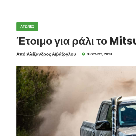
ΑΓΩΝΕΣ
Έτοιμο για ράλι το Mits
Από:Aλέξανδρος Αϊβάζογλου
9 ΙΟΥΛΊΟΥ, 2023