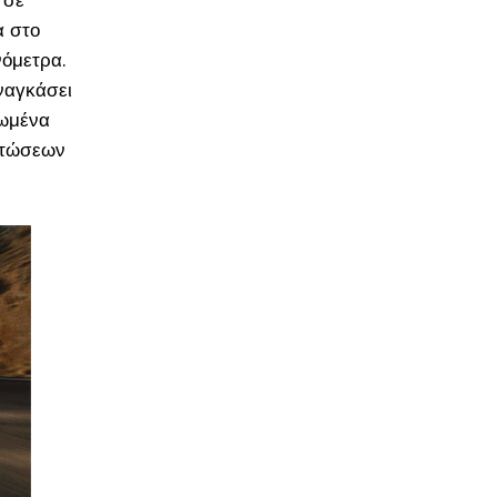
 σε
α στο
νόμετρα.
ναγκάσει
κωμένα
πτώσεων