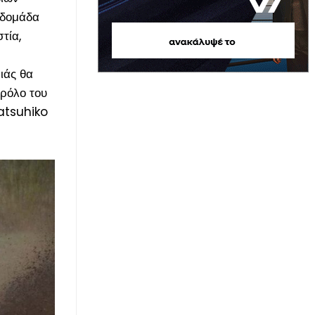
βδομάδα
τία,
ιάς θα
 ρόλο του
atsuhiko